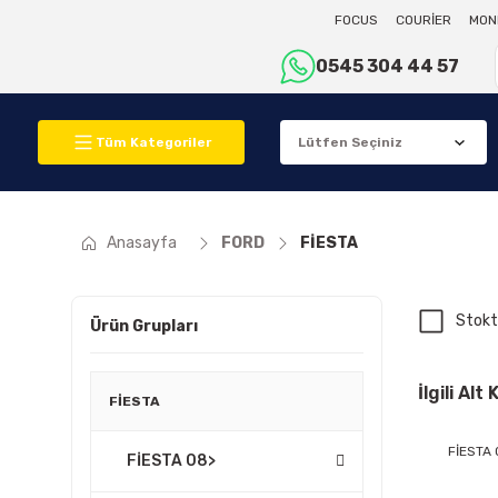
FOCUS
COURİER
MON
0545 304 44 57
Tüm Kategoriler
Anasayfa
FORD
FİESTA
Stokt
Ürün Grupları
İlgili Alt
FİESTA
FİESTA 
FİESTA 08>