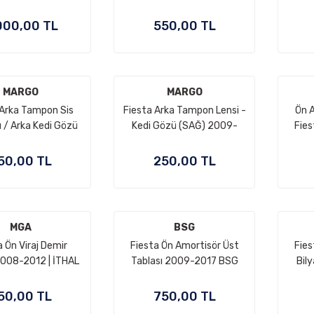
İTHAL
2008-2013 | İTHAL
Dem
000,00 TL
550,00 TL
MARGO
MARGO
 Arka Tampon Sis
Fiesta Arka Tampon Lensi -
Ön 
 / Arka Kedi Gözü
Kedi Gözü (SAĞ) 2009-
Fie
009-2017 | İTHAL
2017 | İTHAL 8A61 17A849
1 15K273 AC
AB
50,00 TL
250,00 TL
MGA
BSG
a Ön Viraj Demir
Fiesta Ön Amortisör Üst
Fies
2008-2012 | İTHAL
Tablası 2009-2017 BSG
Bil
51 5484 AB
8V51 3K155 BA
50,00 TL
750,00 TL