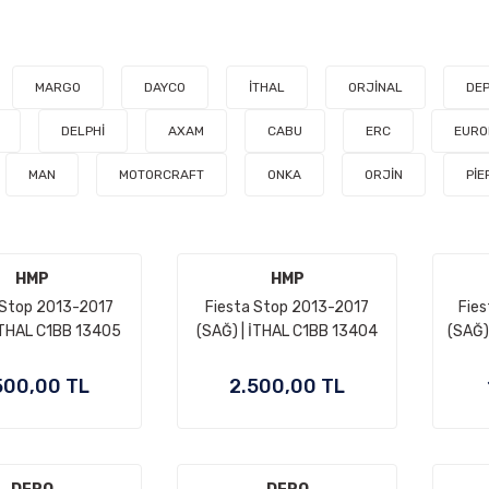
MARGO
DAYCO
İTHAL
ORJİNAL
DE
DELPHİ
AXAM
CABU
ERC
EURO
MAN
MOTORCRAFT
ONKA
ORJİN
Pİ
HMP
HMP
 Stop 2013-2017
Fiesta Stop 2013-2017
Fie
 İTHAL C1BB 13405
(SAĞ) | İTHAL C1BB 13404
(SAĞ)
AE
AE
500,00 TL
2.500,00 TL