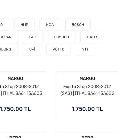
PO
HMP
MGA
BOSCH
REPAR
FAG
FOMOCO
GATES
ERBURG
UFİ
VOTTO
YTT
MARGO
MARGO
sta Stop 2008-2012
Fiesta Stop 2008-2012
 | İTHAL 8A61 13A603
(SAĞ) | İTHAL 8A61 13A602
AB
AB
1.750,00 TL
1.750,00 TL