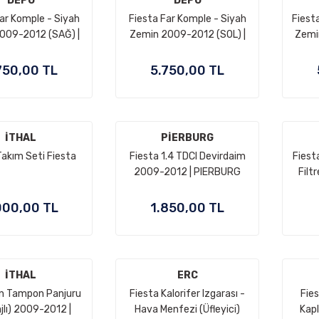
DEPO
DEPO
ar Komple - Siyah
Fiesta Far Komple - Siyah
Fiest
009-2012 (SAĞ) |
Zemin 2009-2012 (SOL) |
Zemi
8A61 13W029 AJ
DEPO 8A61 13W030 AJ
DEP
750,00 TL
5.750,00 TL
İTHAL
PİERBURG
Takım Seti Fiesta
Fiesta 1.4 TDCI Devirdaim
Fiest
2009-2012 | PIERBURG
Filt
(2S6Q 8591 BA ve
7.02543.05.0 )
000,00 TL
1.850,00 TL
İTHAL
ERC
Ön Tampon Panjuru
Fiesta Kalorifer Izgarası -
Fie
ajlı) 2009-2012 |
Hava Menfezi (Üfleyici)
Kapl