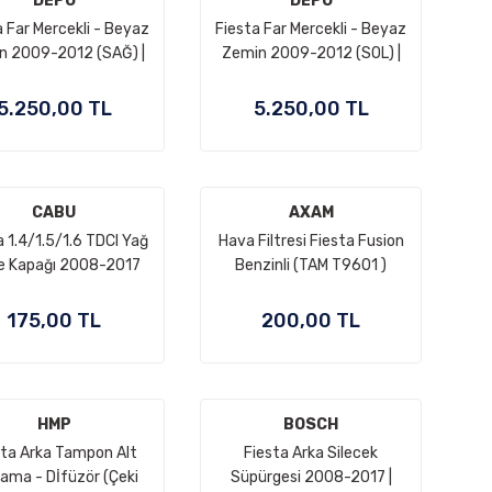
DEPO
DEPO
a Far Mercekli - Beyaz
Fiesta Far Mercekli - Beyaz
n 2009-2012 (SAĞ) |
Zemin 2009-2012 (SOL) |
O 8A61 13W029 CH
DEPO 8A61 13W030 CH
5.250,00 TL
5.250,00 TL
CABU
AXAM
a 1.4/1.5/1.6 TDCI Yağ
Hava Filtresi Fiesta Fusion
re Kapağı 2008-2017
Benzinli (TAM T9601 )
(2S6Q 6737 AA)
175,00 TL
200,00 TL
HMP
BOSCH
sta Arka Tampon Alt
Fiesta Arka Silecek
ama - Dİfüzör (Çeki
Süpürgesi 2008-2017 |