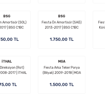
BSG
BSG
n Amortisör (SOL)
Fiesta Ön Amortisör (SAĞ)
Fies
2017 | BSG C1BC
2013-2017 | BSG C1BC
Kör
18K001 CD
18045 CD
2018 
750,00 TL
1.750,00 TL
İTHAL
MGA
 Direksiyon (Rot)
Fiesta Arka Teker Porya
2008-2017 | İTHAL
(Bilyalı) 2009-2018 | MGA
51 3L575 AB
8V51 2C299 AF
75,00 TL
1.500,00 TL