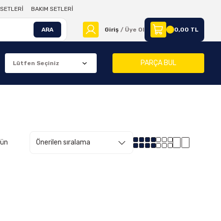
SETLERİ
BAKIM SETLERİ
ARA
Giriş
/ Üye Ol
0,00 TL
PARÇA BUL
rün