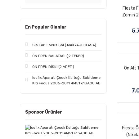
Fiesta F
Zemin 2
DEPO 
En Populer Olanlar
5.
Sis Farı Focus Sol ( MAKYAJLI KASA)
ÖN FREN BALATASI ( 2 TEKER)
ÖN FREN DİSKİ (2 ADET )
Ön Alt 
Isofix Aparatı Çocuk Koltuğu Sabitleme
Kiti Focus 2005-2011 4M51 613A08 AB
7.
Sponsor Ürünler
Fiesta 
(Nikel