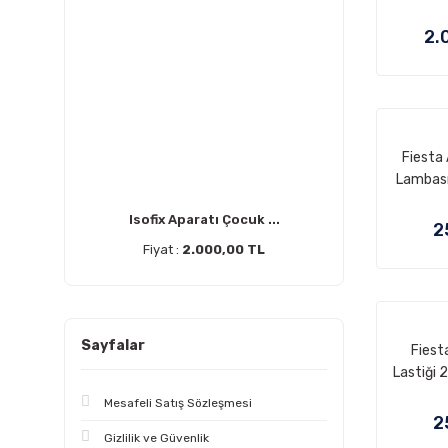
2.
Fiesta
Lambası
(SOL) 2
Isofix Aparatı Çocuk ...
8A6
2
Fiyat :
2.000,00 TL
Sayfalar
Fiest
Lastiği 
8V
Mesafeli Satış Sözleşmesi
2
Gizlilik ve Güvenlik