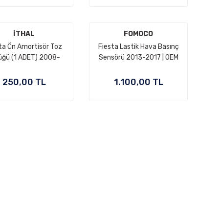
İTHAL
FOMOCO
ta Ön Amortisör Toz
Fiesta Lastik Hava Basınç
üğü (1 ADET) 2008-
Sensörü 2013-2017 | OEM
| İTHAL 8V51 5349 AB
EV6T 1A180 DB
250,00 TL
1.100,00 TL