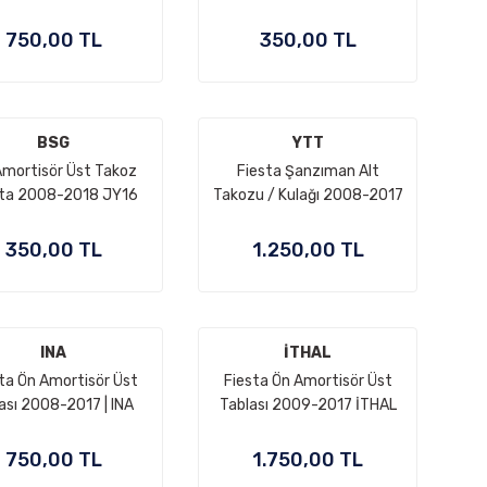
ir Kapaksız) 2009-
BOSCH H304
2017 | İTHAL
750,00 TL
350,00 TL
BSG
YTT
Amortisör Üst Takoz
Fiesta Şanzıman Alt
sta 2008-2018 JY16
Takozu / Kulağı 2008-2017
3K100 AA
| İTHAL 8V51 6P082 AB
350,00 TL
1.250,00 TL
INA
İTHAL
ta Ön Amortisör Üst
Fiesta Ön Amortisör Üst
yası 2008-2017 | INA
Tablası 2009-2017 İTHAL
8V51 3K099 B2A
8V51 3K155 BA
750,00 TL
1.750,00 TL