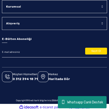
Kurumsal
Alışveriş
E-Bülten Aboneliği
Kayıt Ol
Müşteri Hizmetleri
Merkez
0 312 394 18 71
Haritada Gör
Copyright © Kredi kartı bilgileriniz 256bit SSL sertifikası ile korunmaktadır.
Whatsapp Canlı Destek
ideasoft
ile
e-