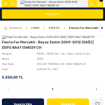
Geri Dön
Geri Dön
Geri Dön
PARÇA BUL
FOCUS
FİESTA
COURİER
CONNECT
TRANSİT
MODEL Y
Anasayfa
FORD
FİESTA
Fiesta Far Mercekli - 
ĞLARI (FMY)
FAR/STOP/AYNA GRUBU
FİESTA 08>
COURİER 2014-2018
CONNECT 2002-2008
TRANSİT 2014-2018
2020>
FOCUS 1
FİESTA 13 >
COURİER 2018-2023
CONNECT 2008-2013
TRANSİT 2018-2023
Fiesta Far Mercekli - Beyaz Zemin 2009-2012 (SAĞ) |
DEPO 8A61 13W029 CH
FOCUS 2 (2005-2008)
FİESTA 2002-2008
COURİER 2023>
CONNECT 2014 >
Kategori
FİESTA
,
FİESTA 08>
,
Far / Stop / Ayna Grubu
Marka
DEPO
Stok Kodu
DPO 431-1188RMLD-EM / 8A61 13W029 CH
FOCUS 2.5(2008-2011)
Fiyat
4.375,00 TL + KDV
FOCUS 3 (2012-2015)
5.250,00 TL
FOCUS 3.5(2015-2018)
-
+
FOCUS 4 (2019-2025)
Sepete Ekle
Hemen Al