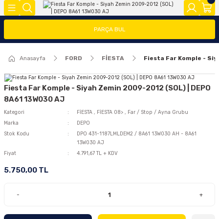
Geri Dön
Geri Dön
Geri Dön
PARÇA BUL
FOCUS
FİESTA
COURİER
CONNECT
TRANSİT
MODEL Y
Anasayfa
FORD
FİESTA
Fiesta Far Komple - Si
ĞLARI (FMY)
FAR/STOP/AYNA GRUBU
FİESTA 08>
COURİER 2014-2018
CONNECT 2002-2008
TRANSİT 2014-2018
2020>
FOCUS 1
FİESTA 13 >
COURİER 2018-2023
CONNECT 2008-2013
TRANSİT 2018-2023
Fiesta Far Komple - Siyah Zemin 2009-2012 (SOL) | DEPO
8A61 13W030 AJ
FOCUS 2 (2005-2008)
FİESTA 2002-2008
COURİER 2023>
CONNECT 2014 >
Kategori
FİESTA
,
FİESTA 08>
,
Far / Stop / Ayna Grubu
Marka
DEPO
Stok Kodu
DPO 431-1187LMLDEM2 / 8A61 13W030 AH - 8A61
FOCUS 2.5(2008-2011)
13W030 AJ
Fiyat
4.791,67 TL + KDV
FOCUS 3 (2012-2015)
5.750,00 TL
FOCUS 3.5(2015-2018)
-
+
FOCUS 4 (2019-2025)