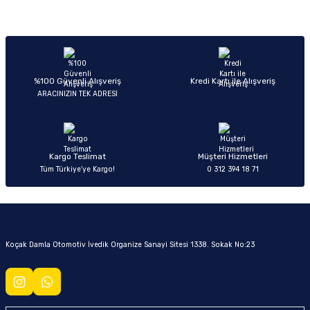
Yorum Yaz
Ürün hakkında henüz soru sorulmamış.
Soru Sor
%100 Güvenli Alışveriş
Kredi Kartı ile Alışveriş
ARACINIZIN TEK ADRESİ
Kargo Teslimat
Müşteri Hizmetleri
Tüm Türkiye’ye Kargo!
0 312 394 18 71
Koçak Damla Otomotiv İvedik Organize Sanayi Sitesi 1338. Sokak No:23