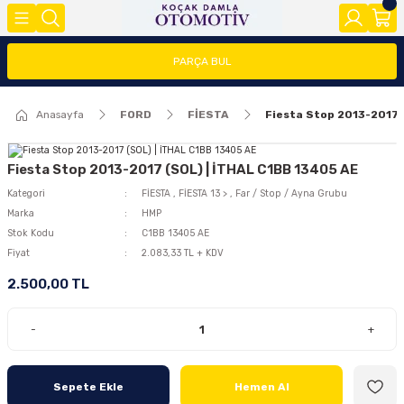
Geri Dön
Geri Dön
Geri Dön
PARÇA BUL
FOCUS
FİESTA
COURİER
CONNECT
TRANSİT
MODEL Y
Anasayfa
FORD
FİESTA
Fiesta Stop 2013-2017 
ĞLARI (FMY)
FAR/STOP/AYNA GRUBU
FİESTA 08>
COURİER 2014-2018
CONNECT 2002-2008
TRANSİT 2014-2018
2020>
FOCUS 1
FİESTA 13 >
COURİER 2018-2023
CONNECT 2008-2013
TRANSİT 2018-2023
Fiesta Stop 2013-2017 (SOL) | İTHAL C1BB 13405 AE
Kategori
FİESTA
,
FİESTA 13 >
,
Far / Stop / Ayna Grubu
FOCUS 2 (2005-2008)
FİESTA 2002-2008
COURİER 2023>
CONNECT 2014 >
Marka
HMP
Stok Kodu
C1BB 13405 AE
FOCUS 2.5(2008-2011)
Fiyat
2.083,33 TL + KDV
2.500,00 TL
FOCUS 3 (2012-2015)
-
+
FOCUS 3.5(2015-2018)
FOCUS 4 (2019-2025)
Sepete Ekle
Hemen Al