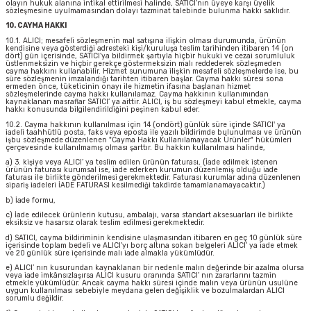
olayın hukuk alanına intikal ettirilmesi halinde, SATICI’nın üyeye karşı üyelik
sözleşmesine uyulmamasından dolayı tazminat talebinde bulunma hakkı saklıdır.
10. CAYMA HAKKI
10.1. ALICI; mesafeli sözleşmenin mal satışına ilişkin olması durumunda, ürünün
kendisine veya gösterdiği adresteki kişi/kuruluşa teslim tarihinden itibaren 14 (on
dört) gün içerisinde, SATICI’ya bildirmek şartıyla hiçbir hukuki ve cezai sorumluluk
üstlenmeksizin ve hiçbir gerekçe göstermeksizin malı reddederek sözleşmeden
cayma hakkını kullanabilir. Hizmet sunumuna ilişkin mesafeli sözleşmelerde ise, bu
süre sözleşmenin imzalandığı tarihten itibaren başlar. Cayma hakkı süresi sona
ermeden önce, tüketicinin onayı ile hizmetin ifasına başlanan hizmet
sözleşmelerinde cayma hakkı kullanılamaz. Cayma hakkının kullanımından
kaynaklanan masraflar SATICI’ ya aittir. ALICI, iş bu sözleşmeyi kabul etmekle, cayma
hakkı konusunda bilgilendirildiğini peşinen kabul eder.
10.2. Cayma hakkının kullanılması için 14 (ondört) günlük süre içinde SATICI' ya
iadeli taahhütlü posta, faks veya eposta ile yazılı bildirimde bulunulması ve ürünün
işbu sözleşmede düzenlenen "Cayma Hakkı Kullanılamayacak Ürünler" hükümleri
çerçevesinde kullanılmamış olması şarttır. Bu hakkın kullanılması halinde,
a) 3. kişiye veya ALICI’ ya teslim edilen ürünün faturası, (İade edilmek istenen
ürünün faturası kurumsal ise, iade ederken kurumun düzenlemiş olduğu iade
faturası ile birlikte gönderilmesi gerekmektedir. Faturası kurumlar adına düzenlenen
sipariş iadeleri İADE FATURASI kesilmediği takdirde tamamlanamayacaktır.)
b) İade formu,
c) İade edilecek ürünlerin kutusu, ambalajı, varsa standart aksesuarları ile birlikte
eksiksiz ve hasarsız olarak teslim edilmesi gerekmektedir.
d) SATICI, cayma bildiriminin kendisine ulaşmasından itibaren en geç 10 günlük süre
içerisinde toplam bedeli ve ALICI’yı borç altına sokan belgeleri ALICI’ ya iade etmek
ve 20 günlük süre içerisinde malı iade almakla yükümlüdür.
e) ALICI’ nın kusurundan kaynaklanan bir nedenle malın değerinde bir azalma olursa
veya iade imkânsızlaşırsa ALICI kusuru oranında SATICI’ nın zararlarını tazmin
etmekle yükümlüdür. Ancak cayma hakkı süresi içinde malın veya ürünün usulüne
uygun kullanılması sebebiyle meydana gelen değişiklik ve bozulmalardan ALICI
sorumlu değildir.