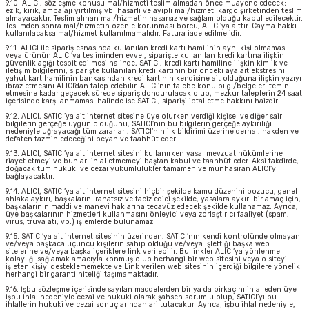
9.10. ALICI, sözleşme konusu mal/hizmeti teslim almadan önce muayene edecek;
ezik, kırık, ambalajı yırtılmış vb. hasarlı ve ayıplı mal/hizmeti kargo şirketinden teslim
almayacaktır. Teslim alınan mal/hizmetin hasarsız ve sağlam olduğu kabul edilecektir.
Teslimden sonra mal/hizmetin özenle korunması borcu, ALICI’ya aittir. Cayma hakkı
kullanılacaksa mal/hizmet kullanılmamalıdır. Fatura iade edilmelidir.
9.11. ALICI ile sipariş esnasında kullanılan kredi kartı hamilinin aynı kişi olmaması
veya ürünün ALICI’ya tesliminden evvel, siparişte kullanılan kredi kartına ilişkin
güvenlik açığı tespit edilmesi halinde, SATICI, kredi kartı hamiline ilişkin kimlik ve
iletişim bilgilerini, siparişte kullanılan kredi kartının bir önceki aya ait ekstresini
yahut kart hamilinin bankasından kredi kartının kendisine ait olduğuna ilişkin yazıyı
ibraz etmesini ALICI’dan talep edebilir. ALICI’nın talebe konu bilgi/belgeleri temin
etmesine kadar geçecek sürede sipariş dondurulacak olup, mezkur taleplerin 24 saat
içerisinde karşılanmaması halinde ise SATICI, siparişi iptal etme hakkını haizdir.
9.12. ALICI, SATICI’ya ait internet sitesine üye olurken verdiği kişisel ve diğer sair
bilgilerin gerçeğe uygun olduğunu, SATICI’nın bu bilgilerin gerçeğe aykırılığı
nedeniyle uğrayacağı tüm zararları, SATICI’nın ilk bildirimi üzerine derhal, nakden ve
defaten tazmin edeceğini beyan ve taahhüt eder.
9.13. ALICI, SATICI’ya ait internet sitesini kullanırken yasal mevzuat hükümlerine
riayet etmeyi ve bunları ihlal etmemeyi baştan kabul ve taahhüt eder. Aksi takdirde,
doğacak tüm hukuki ve cezai yükümlülükler tamamen ve münhasıran ALICI’yı
bağlayacaktır.
9.14. ALICI, SATICI’ya ait internet sitesini hiçbir şekilde kamu düzenini bozucu, genel
ahlaka aykırı, başkalarını rahatsız ve taciz edici şekilde, yasalara aykırı bir amaç için,
başkalarının maddi ve manevi haklarına tecavüz edecek şekilde kullanamaz. Ayrıca,
üye başkalarının hizmetleri kullanmasını önleyici veya zorlaştırıcı faaliyet (spam,
virus, truva atı, vb.) işlemlerde bulunamaz.
9.15. SATICI’ya ait internet sitesinin üzerinden, SATICI’nın kendi kontrolünde olmayan
ve/veya başkaca üçüncü kişilerin sahip olduğu ve/veya işlettiği başka web
sitelerine ve/veya başka içeriklere link verilebilir. Bu linkler ALICI’ya yönlenme
kolaylığı sağlamak amacıyla konmuş olup herhangi bir web sitesini veya o siteyi
işleten kişiyi desteklememekte ve Link verilen web sitesinin içerdiği bilgilere yönelik
herhangi bir garanti niteliği taşımamaktadır.
9.16. İşbu sözleşme içerisinde sayılan maddelerden bir ya da birkaçını ihlal eden üye
işbu ihlal nedeniyle cezai ve hukuki olarak şahsen sorumlu olup, SATICI’yı bu
ihlallerin hukuki ve cezai sonuçlarından ari tutacaktır. Ayrıca; işbu ihlal nedeniyle,