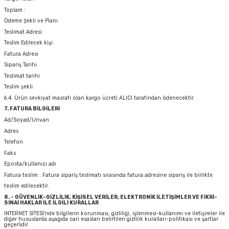
Toplam :
Ödeme Şekli ve Planı
Teslimat Adresi
Teslim Edilecek kişi
Fatura Adresi
Sipariş Tarihi
Teslimat tarihi
Teslim şekli
6.4. Ürün sevkiyat masrafı olan kargo ücreti ALICI tarafından ödenecektir.
7. FATURA BİLGİLERİ
Ad/Soyad/Unvan
Adres
Telefon
Faks
Eposta/kullanıcı adı
Fatura teslim : Fatura sipariş teslimatı sırasında fatura adresine sipariş ile birlikte
teslim edilecektir.
8. - GÜVENLİK-GİZLİLİK, KİŞİSEL VERİLER, ELEKTRONİK İLETİŞİMLER VE FİKRİ-
SINAİ HAKLAR İLE İLGİLİ KURALLAR
INTERNET SİTESİ'nde bilgilerin korunması, gizliliği, işlenmesi-kullanımı ve iletişimler ile
diğer hususlarda aşağıda cari esasları belirtilen gizlilik kuralları-politikası ve şartlar
geçerlidir.