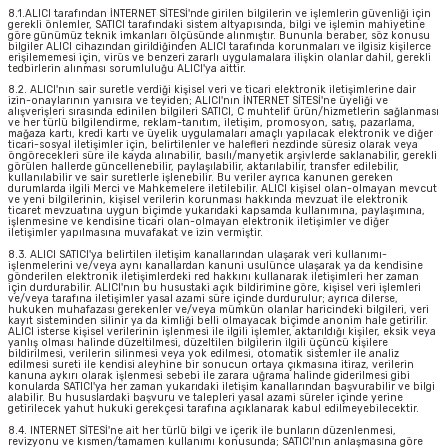
8.1.ALICI tarafından İNTERNET SİTESİ'nde girilen bilgilerin ve işlemlerin güvenliği için
gerekli önlemler, SATICI tarafındaki sistem altyapısında, bilgi ve işlemin mahiyetine
göre günümüz teknik imkanları ölçüsünde alınmıştır. Bununla beraber, söz konusu
bilgiler ALICI cihazından girildiğinden ALICI tarafında korunmaları ve ilgisiz kişilerce
erişilememesi için, virüs ve benzeri zararlı uygulamalara ilişkin olanlar dahil, gerekli
tedbirlerin alınması sorumluluğu ALICI'ya aittir.
8.2. ALICI'nın sair suretle verdiği kişisel veri ve ticari elektronik iletişimlerine dair
izin-onaylarının yanısıra ve teyiden; ALICI'nın İNTERNET SİTESİ'ne üyeliği ve
alışverişleri sırasında edinilen bilgileri SATICI, C muhtelif ürün/hizmetlerin sağlanması
ve her türlü bilgilendirme, reklam-tanıtım, iletişim, promosyon, satış, pazarlama,
mağaza kartı, kredi kartı ve üyelik uygulamaları amaçlı yapılacak elektronik ve diğer
ticari-sosyal iletişimler için, belirtilenler ve halefleri nezdinde süresiz olarak veya
öngörecekleri süre ile kayda alınabilir, basılı/manyetik arşivlerde saklanabilir, gerekli
görülen hallerde güncellenebilir, paylaşılabilir, aktarılabilir, transfer edilebilir,
kullanılabilir ve sair suretlerle işlenebilir. Bu veriler ayrıca kanunen gereken
durumlarda ilgili Merci ve Mahkemelere iletilebilir. ALICI kişisel olan-olmayan mevcut
ve yeni bilgilerinin, kişisel verilerin korunması hakkında mevzuat ile elektronik
ticaret mevzuatına uygun biçimde yukarıdaki kapsamda kullanımına, paylaşımına,
işlenmesine ve kendisine ticari olan-olmayan elektronik iletişimler ve diğer
iletişimler yapılmasına muvafakat ve izin vermiştir.
8.3. ALICI SATICI'ya belirtilen iletişim kanallarından ulaşarak veri kullanımı-
işlenmelerini ve/veya aynı kanallardan kanuni usulünce ulaşarak ya da kendisine
gönderilen elektronik iletişimlerdeki red hakkını kullanarak iletişimleri her zaman
için durdurabilir. ALICI'nın bu husustaki açık bildirimine göre, kişisel veri işlemleri
ve/veya tarafına iletişimler yasal azami süre içinde durdurulur; ayrıca dilerse,
hukuken muhafazası gerekenler ve/veya mümkün olanlar haricindeki bilgileri, veri
kayıt sisteminden silinir ya da kimliği belli olmayacak biçimde anonim hale getirilir.
ALICI isterse kişisel verilerinin işlenmesi ile ilgili işlemler, aktarıldığı kişiler, eksik veya
yanlış olması halinde düzeltilmesi, düzeltilen bilgilerin ilgili üçüncü kişilere
bildirilmesi, verilerin silinmesi veya yok edilmesi, otomatik sistemler ile analiz
edilmesi sureti ile kendisi aleyhine bir sonucun ortaya çıkmasına itiraz, verilerin
kanuna aykırı olarak işlenmesi sebebi ile zarara uğrama halinde giderilmesi gibi
konularda SATICI'ya her zaman yukarıdaki iletişim kanallarından başvurabilir ve bilgi
alabilir. Bu hususlardaki başvuru ve talepleri yasal azami süreler içinde yerine
getirilecek yahut hukuki gerekçesi tarafına açıklanarak kabul edilmeyebilecektir.
8.4. INTERNET SİTESİ'ne ait her türlü bilgi ve içerik ile bunların düzenlenmesi,
revizyonu ve kısmen/tamamen kullanımı konusunda; SATICI'nın anlaşmasına göre