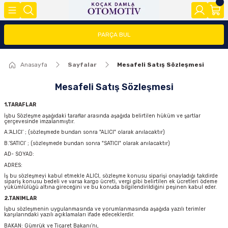
Geri Dön
Geri Dön
Geri Dön
PARÇA BUL
FOCUS
FİESTA
COURİER
CONNECT
TRANSİT
MODEL Y
Anasayfa
Sayfalar
Mesafeli Satış Sözleşmesi
ĞLARI (FMY)
FAR/STOP/AYNA GRUBU
FİESTA 08>
COURİER 2014-2018
CONNECT 2002-2008
TRANSİT 2014-2018
2020>
Mesafeli Satış Sözleşmesi
FOCUS 1
FİESTA 13 >
COURİER 2018-2023
CONNECT 2008-2013
TRANSİT 2018-2023
1.TARAFLAR
FOCUS 2 (2005-2008)
FİESTA 2002-2008
COURİER 2023>
CONNECT 2014 >
İşbu Sözleşme aşağıdaki taraflar arasında aşağıda belirtilen hüküm ve şartlar
çerçevesinde imzalanmıştır.
A.‘ALICI’ ; (sözleşmede bundan sonra "ALICI" olarak anılacaktır)
FOCUS 2.5(2008-2011)
B.‘SATICI’ ; (sözleşmede bundan sonra "SATICI" olarak anılacaktır)
AD- SOYAD:
FOCUS 3 (2012-2015)
ADRES:
İş bu sözleşmeyi kabul etmekle ALICI, sözleşme konusu siparişi onayladığı takdirde
sipariş konusu bedeli ve varsa kargo ücreti, vergi gibi belirtilen ek ücretleri ödeme
yükümlülüğü altına gireceğini ve bu konuda bilgilendirildiğini peşinen kabul eder.
FOCUS 3.5(2015-2018)
2.TANIMLAR
İşbu sözleşmenin uygulanmasında ve yorumlanmasında aşağıda yazılı terimler
FOCUS 4 (2019-2025)
karşılarındaki yazılı açıklamaları ifade edeceklerdir.
BAKAN: Gümrük ve Ticaret Bakanı’nı,