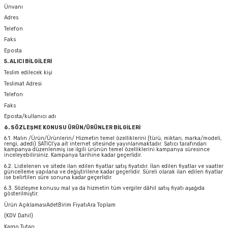
Ünvanı
Adres
Telefon
Faks
Eposta
5. ALICI BİLGİLERİ
Teslim edilecek kişi
Teslimat Adresi
Telefon
Faks
Eposta/kullanıcı adı
6. SÖZLEŞME KONUSU ÜRÜN/ÜRÜNLER BİLGİLERİ
6.1. Malın /Ürün/Ürünlerin/ Hizmetin temel özelliklerini (türü, miktarı, marka/modeli,
rengi, adedi) SATICI’ya ait internet sitesinde yayınlanmaktadır. Satıcı tarafından
kampanya düzenlenmiş ise ilgili ürünün temel özelliklerini kampanya süresince
inceleyebilirsiniz. Kampanya tarihine kadar geçerlidir.
6.2. Listelenen ve sitede ilan edilen fiyatlar satış fiyatıdır. İlan edilen fiyatlar ve vaatler
güncelleme yapılana ve değiştirilene kadar geçerlidir. Süreli olarak ilan edilen fiyatlar
ise belirtilen süre sonuna kadar geçerlidir.
6.3. Sözleşme konusu mal ya da hizmetin tüm vergiler dâhil satış fiyatı aşağıda
gösterilmiştir.
Ürün AçıklamasıAdetBirim FiyatıAra Toplam
(KDV Dahil)
Kargo Tutarı