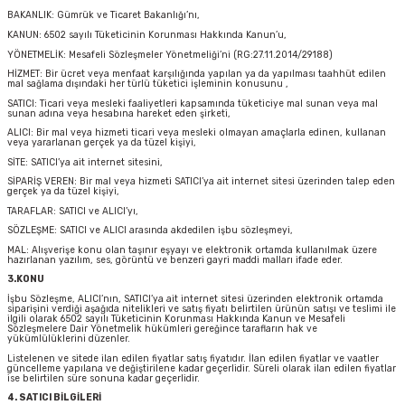
BAKANLIK: Gümrük ve Ticaret Bakanlığı’nı,
Ön/Arka Takımlar
KANUN: 6502 sayılı Tüketicinin Korunması Hakkında Kanun’u,
YÖNETMELİK: Mesafeli Sözleşmeler Yönetmeliği’ni (RG:27.11.2014/29188)
HİZMET: Bir ücret veya menfaat karşılığında yapılan ya da yapılması taahhüt edilen
mal sağlama dışındaki her türlü tüketici işleminin konusunu ,
SATICI: Ticari veya mesleki faaliyetleri kapsamında tüketiciye mal sunan veya mal
sunan adına veya hesabına hareket eden şirketi,
ALICI: Bir mal veya hizmeti ticari veya mesleki olmayan amaçlarla edinen, kullanan
veya yararlanan gerçek ya da tüzel kişiyi,
SİTE: SATICI’ya ait internet sitesini,
SİPARİŞ VEREN: Bir mal veya hizmeti SATICI’ya ait internet sitesi üzerinden talep eden
gerçek ya da tüzel kişiyi,
TARAFLAR: SATICI ve ALICI’yı,
SÖZLEŞME: SATICI ve ALICI arasında akdedilen işbu sözleşmeyi,
MAL: Alışverişe konu olan taşınır eşyayı ve elektronik ortamda kullanılmak üzere
hazırlanan yazılım, ses, görüntü ve benzeri gayri maddi malları ifade eder.
3.KONU
İşbu Sözleşme, ALICI’nın, SATICI’ya ait internet sitesi üzerinden elektronik ortamda
siparişini verdiği aşağıda nitelikleri ve satış fiyatı belirtilen ürünün satışı ve teslimi ile
ilgili olarak 6502 sayılı Tüketicinin Korunması Hakkında Kanun ve Mesafeli
Sözleşmelere Dair Yönetmelik hükümleri gereğince tarafların hak ve
yükümlülüklerini düzenler.
Listelenen ve sitede ilan edilen fiyatlar satış fiyatıdır. İlan edilen fiyatlar ve vaatler
güncelleme yapılana ve değiştirilene kadar geçerlidir. Süreli olarak ilan edilen fiyatlar
ise belirtilen süre sonuna kadar geçerlidir.
4. SATICI BİLGİLERİ