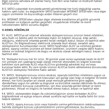
diğer üçüncü sahıslara ait olanlar hariç; tüm fikri-sınai haklar ve mülkiyet hakları
SATICI'ya aittir.
8.5. SATICI yukarıdaki konularda gerekli görebileceği her türlü değişikliği yapma
hakkını saklı tutar; bu değişiklikler SATICI tarafından INTERNET SİTESİ'nden veya diğer
uygun yöntemler ile duyurulduğu andan itibaren geçerli olur.
8.6. INTERNET SİTESİ'nden ulaşılan diğer sitelerde kendilerine ait gizlilik-güvenlik
politikaları ve kullanım şartları geçerlidir, oluşabilecek ihtilaflar ile menfi
neticelerinden SATICI sorumlu değildir.
9. GENEL HÜKÜMLER
9.1. ALICI, SATICI’ya ait internet sitesinde sözleşme konusu ürünün temel nitelikleri,
satış fiyatı ve ödeme şekli ile teslimata ilişkin ön bilgileri okuyup, bilgi sahibi
olduğunu, elektronik ortamda gerekli teyidi verdiğini kabul, beyan ve taahhüt eder.
ALICI’nın; Ön Bilgilendirmeyi elektronik ortamda teyit etmesi, mesafeli satış
sözleşmesinin kurulmasından evvel, SATICI tarafından ALICI' ya verilmesi gereken
adresi, siparişi verilen ürünlere ait temel özellikleri, ürünlerin vergiler dâhil fiyatını,
ödeme ve teslimat bilgilerini de doğru ve eksiksiz olarak edindiğini kabul, beyan ve
taahhüt eder.
9.2. Sözleşme konusu her bir ürün, 30 günlük yasal süreyi aşmamak kaydı ile ALICI'
nın yerleşim yeri uzaklığına bağlı olarak internet sitesindeki ön bilgiler kısmında
belirtilen süre zarfında ALICI veya ALICI’nın gösterdiği adresteki kişi ve/veya
kuruluşa teslim edilir. Bu süre içinde ürünün ALICI’ya teslim edilememesi durumunda,
ALICI’nın sözleşmeyi feshetme hakkı saklıdır.
9.3. SATICI, Sözleşme konusu ürünü eksiksiz, siparişte belirtilen niteliklere uygun ve
varsa garanti belgeleri, kullanım kılavuzları işin gereği olan bilgi ve belgeler ile teslim
etmeyi, her türlü ayıptan arî olarak yasal mevzuat gereklerine göre sağlam,
standartlara uygun bir şekilde işi doğruluk ve dürüstlük esasları dâhilinde ifa etmeyi,
hizmet kalitesini koruyup yükseltmeyi, işin ifası sırasında gerekli dikkat ve özeni
göstermeyi, ihtiyat ve öngörü ile hareket etmeyi kabul, beyan ve taahhüt eder.
9.4. SATICI, sözleşmeden doğan ifa yükümlülüğünün süresi dolmadan ALICI’yı
bilgilendirmek ve açıkça onayını almak suretiyle eşit kalite ve fiyatta farklı bir ürün
tedarik edebilir.
9.5. SATICI, sipariş konusu ürün veya hizmetin yerine getirilmesinin imkânsızlaşması
halinde sözleşme konusu yükümlülüklerini yerine getiremezse, bu durumu,