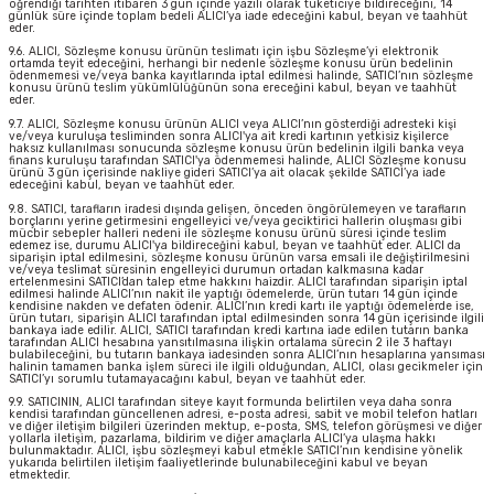
öğrendiği tarihten itibaren 3 gün içinde yazılı olarak tüketiciye bildireceğini, 14
günlük süre içinde toplam bedeli ALICI’ya iade edeceğini kabul, beyan ve taahhüt
eder.
9.6. ALICI, Sözleşme konusu ürünün teslimatı için işbu Sözleşme’yi elektronik
ortamda teyit edeceğini, herhangi bir nedenle sözleşme konusu ürün bedelinin
ödenmemesi ve/veya banka kayıtlarında iptal edilmesi halinde, SATICI’nın sözleşme
konusu ürünü teslim yükümlülüğünün sona ereceğini kabul, beyan ve taahhüt
eder.
9.7. ALICI, Sözleşme konusu ürünün ALICI veya ALICI’nın gösterdiği adresteki kişi
ve/veya kuruluşa tesliminden sonra ALICI'ya ait kredi kartının yetkisiz kişilerce
haksız kullanılması sonucunda sözleşme konusu ürün bedelinin ilgili banka veya
finans kuruluşu tarafından SATICI'ya ödenmemesi halinde, ALICI Sözleşme konusu
ürünü 3 gün içerisinde nakliye gideri SATICI’ya ait olacak şekilde SATICI’ya iade
edeceğini kabul, beyan ve taahhüt eder.
9.8. SATICI, tarafların iradesi dışında gelişen, önceden öngörülemeyen ve tarafların
borçlarını yerine getirmesini engelleyici ve/veya geciktirici hallerin oluşması gibi
mücbir sebepler halleri nedeni ile sözleşme konusu ürünü süresi içinde teslim
edemez ise, durumu ALICI'ya bildireceğini kabul, beyan ve taahhüt eder. ALICI da
siparişin iptal edilmesini, sözleşme konusu ürünün varsa emsali ile değiştirilmesini
ve/veya teslimat süresinin engelleyici durumun ortadan kalkmasına kadar
ertelenmesini SATICI’dan talep etme hakkını haizdir. ALICI tarafından siparişin iptal
edilmesi halinde ALICI’nın nakit ile yaptığı ödemelerde, ürün tutarı 14 gün içinde
kendisine nakden ve defaten ödenir. ALICI’nın kredi kartı ile yaptığı ödemelerde ise,
ürün tutarı, siparişin ALICI tarafından iptal edilmesinden sonra 14 gün içerisinde ilgili
bankaya iade edilir. ALICI, SATICI tarafından kredi kartına iade edilen tutarın banka
tarafından ALICI hesabına yansıtılmasına ilişkin ortalama sürecin 2 ile 3 haftayı
bulabileceğini, bu tutarın bankaya iadesinden sonra ALICI’nın hesaplarına yansıması
halinin tamamen banka işlem süreci ile ilgili olduğundan, ALICI, olası gecikmeler için
SATICI’yı sorumlu tutamayacağını kabul, beyan ve taahhüt eder.
9.9. SATICININ, ALICI tarafından siteye kayıt formunda belirtilen veya daha sonra
kendisi tarafından güncellenen adresi, e-posta adresi, sabit ve mobil telefon hatları
ve diğer iletişim bilgileri üzerinden mektup, e-posta, SMS, telefon görüşmesi ve diğer
yollarla iletişim, pazarlama, bildirim ve diğer amaçlarla ALICI’ya ulaşma hakkı
bulunmaktadır. ALICI, işbu sözleşmeyi kabul etmekle SATICI’nın kendisine yönelik
yukarıda belirtilen iletişim faaliyetlerinde bulunabileceğini kabul ve beyan
etmektedir.