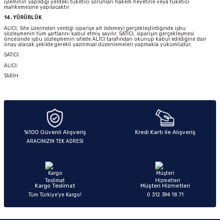
işleminin yapıldığı yerdeki tüketici sorunları hakem heyetine veya tüketici
mahkemesine yapılacaktır
14. YÜRÜRLÜK
ALICI, Site üzerinden verdiği siparişe ait ödemeyi gerçekleştirdiğinde işbu
sözleşmenin tüm şartlarını kabul etmiş sayılır. SATICI, siparişin gerçekleşmesi
öncesinde işbu sözleşmenin sitede ALICI tarafından okunup kabul edildiğine dair
onay alacak şekilde gerekli yazılımsal düzenlemeleri yapmakla yükümlüdür.
SATICI:
ALICI:
TARİH:
%100 Güvenli Alışveriş
Kredi Kartı ile Alışveriş
ARACINIZIN TEK ADRESİ
Kargo Teslimat
Müşteri Hizmetleri
Tüm Türkiye’ye Kargo!
0 312 394 18 71