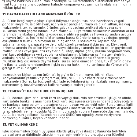
f) Cayma hakkının kullanılması nedeniyle SATICI tarafından düzenlenen kampanya
limit tutarının altına düşülmesi halinde kampanya kapsamında faydalanılan indirim
miktarı iptal edilir.
11. CAYMA HAKKI KULLANILAMAYACAK ÜRÜNLER
ALICI’nın isteği veya açıkça kişisel ihtiyaçları doğrultusunda hazırlanan ve geri
gönderilmeye müsait olmayan, iç giyim alt parçaları, mayo ve bikini altları, makyaj
malzemeleri, tek kullanımlık ürünler, çabuk bozulma tehlikesi olan veya son
kullanma tarihi geçme ihtimali olan mallar, ALICI’ya teslim edilmesinin ardından ALICI
tarafından ambalajı açıldığı takdirde iade edilmesi sağlık ve hijyen açısından uygun
olmayan ürünler, teslim edildikten sonra başka ürünlerle karışan ve doğası gereği
ayrıştırılması mümkün olmayan ürünler, Abonelik sözleşmesi kapsamında
sağlananlar dışında, gazete ve dergi gibi süreli yayınlara ilişkin mallar, Elektronik
ortamda anında ifa edilen hizmetler veya tüketiciye anında teslim edilen gayrimaddi
mallar, ile ses veya görüntü kayıtlarının, kitap, dijital içerik, yazılım programlarının,
veri kaydedebilme ve veri depolama cihazlarının, bilgisayar sarf malzemelerinin,
ambalajının ALICI tarafından açılmış olması halinde iadesi Yönetmelik gereği
mümkün değildir. Ayrıca Cayma hakkı süresi sona ermeden önce, tüketicinin onayı
ile ifasına başlanan hizmetlere ilişkin cayma hakkının kullanılması da Yönetmelik
gereği mümkün değildir.
Kozmetik ve kişisel bakım ürünleri, iç giyim ürünleri, mayo, bikini, kitap,
kopyalanabilir yazılım ve programlar, DVD, VCD, CD ve kasetler ile kırtasiye sarf
malzemeleri (toner, kartuş, şerit vb.) iade edilebilmesi için ambalajlarının açılmamış,
denenmemiş, bozulmamış ve kullanılmamış olmaları gerekir.
12. TEMERRÜT HALİ VE HUKUKİ SONUÇLARI
ALICI, ödeme işlemlerini kredi kartı ile yaptığı durumda temerrüde düştüğü takdirde,
kart sahibi banka ile arasındaki kredi kartı sözleşmesi çerçevesinde faiz ödeyeceğini
ve bankaya karşı sorumlu olacağını kabul, beyan ve taahhüt eder. Bu durumda ilgili
banka hukuki yollara başvurabilir; doğacak masrafları ve vekâlet ücretini ALICI’dan
talep edebilir ve her koşulda ALICI’nın borcundan dolayı temerrüde düşmesi halinde,
ALICI, borcun gecikmeli ifasından dolayı SATICI’nın uğradığı zarar ve ziyanını
ödeyeceğini kabul, beyan ve taahhüt eder
13. YETKİLİ MAHKEME
İşbu sözleşmeden doğan uyuşmazlıklarda şikayet ve itirazlar, Kanunda belirtilen
parasal sınırlar dâhilinde tüketicinin yerleşim yerinin bulunduğu veya tüketici