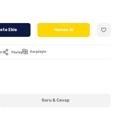
ete Ekle
Hemen Al
Karşılaştır
er
Paylaş
Soru & Cevap