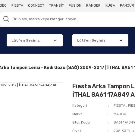
DEO
FİESTA
CONNECT
TRANSİT
FUSİON
RANGER
KUGA
PANJUR 
Arka Tampon Lensi - Kedi Gözü (SAĞ) 2009-2017 | İTHAL 8A61
Fiesta Arka Tampon L
İTHAL 8A61 17A849 
Kategori
FİESTA
,
FİE
Marka
MARGO
Stok Kodu
8A61 17A84
Fiyat
208,33 TL +