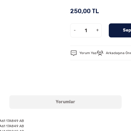
250,00 TL
-
+
Sep
Yorum Yaz
Arkadaşına Ön
Yorumlar
8A61 17A849 AB
8A61 17A849 AB