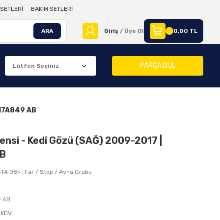
SETLERİ
BAKIM SETLERİ
ARA
Giriş
/ Üye Ol
0,00 TL
PARÇA BUL
 17A849 AB
ensi - Kedi Gözü (SAĞ) 2009-2017 |
AB
STA 08>
,
Far / Stop / Ayna Grubu
9 AB
 KDV