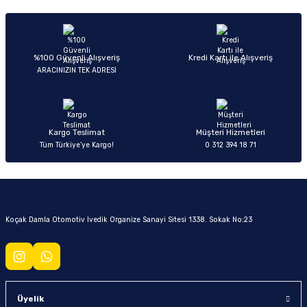
Yorum Yaz
Ürün hakkında henüz soru sorulmamış.
Soru Sor
%100 Güvenli Alışveriş
Kredi Kartı ile Alışveriş
ARACINIZIN TEK ADRESİ
Kargo Teslimat
Müşteri Hizmetleri
Tüm Türkiye’ye Kargo!
0 312 394 18 71
Koçak Damla Otomotiv İvedik Organize Sanayi Sitesi 1338. Sokak No:23
Üyelik