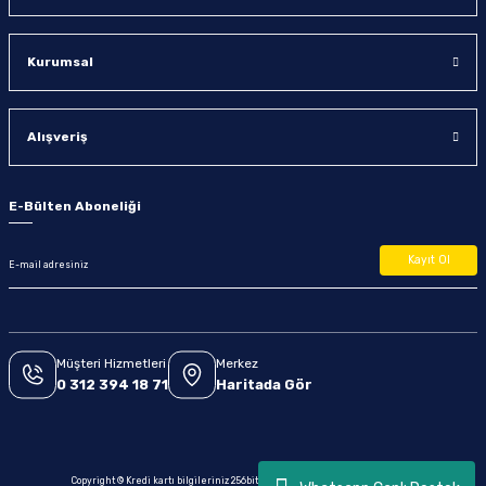
Kurumsal
Alışveriş
E-Bülten Aboneliği
Kayıt Ol
Müşteri Hizmetleri
Merkez
0 312 394 18 71
Haritada Gör
Copyright © Kredi kartı bilgileriniz 256bit SSL sertifikası ile korunmaktadır.