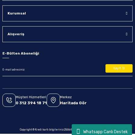
Kurumsal
Alışveriş
E-Bülten Aboneliği
Kayıt Ol
Müşteri Hizmetleri
Merkez
0 312 394 18 71
Haritada Gör
Copyright © Kredi kartı bilgileriniz 256bit SSL sertifikası ile korunmaktadır.
Whatsapp Canlı Destek