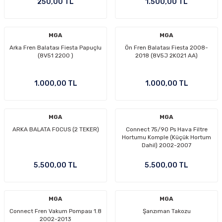
250,00 TL
1.500,00 TL
Ön/Arka Takımlar
MGA
MGA
Arka Fren Balatası Fiesta Papuçlu
Ön Fren Balatası Fiesta 2008-
(8V51 2200 )
2018 (8V5J 2K021 AA)
1.000,00 TL
1.000,00 TL
MGA
MGA
ARKA BALATA FOCUS (2 TEKER)
Connect 75/90 Ps Hava Filtre
Hortumu Komple (Küçük Hortum
Dahil) 2002-2007
5.500,00 TL
5.500,00 TL
MGA
MGA
Connect Fren Vakum Pompası 1.8
Şanzıman Takozu
2002-2013