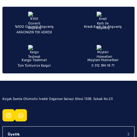
Yorum Yaz
Ürün hakkında henüz soru sorulmamış.
Soru Sor
%100 Güvenli Alışveriş
Kredi Kartı ile Alışveriş
ARACINIZIN TEK ADRESİ
Kargo Teslimat
Müşteri Hizmetleri
Tüm Türkiye’ye Kargo!
0 312 394 18 71
Koçak Damla Otomotiv İvedik Organize Sanayi Sitesi 1338. Sokak No:23
Üyelik