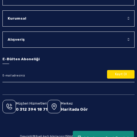
Kurumsal
Alışveriş
E-Bülten Aboneliği
Kayıt Ol
Müşteri Hizmetleri
Merkez
0 312 394 18 71
Haritada Gör
Copyright © Kredi kartı bilgileriniz 256bit SSL sertifikası ile korunmaktadır.