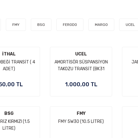
FMY
BSG
FERODO
MARGO
UCEL
İTHAL
UCEL
BEĞİ TRANSİT ( 4
AMORTİSÖR SÜSPANSİYON
JA
ADET)
TAKOZU TRANSİT (BK31
4002 CB )
50,00 TL
1.000,00 TL
BSG
FMY
RİZ KIRMIZI (1.5
FMY 5W30 (10.5 LİTRE)
LİTRE)