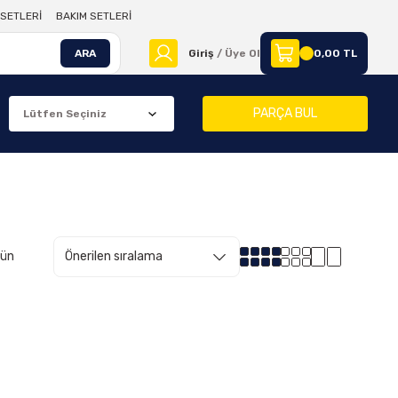
SETLERİ
BAKIM SETLERİ
ARA
Giriş
/ Üye Ol
0,00 TL
PARÇA BUL
rün