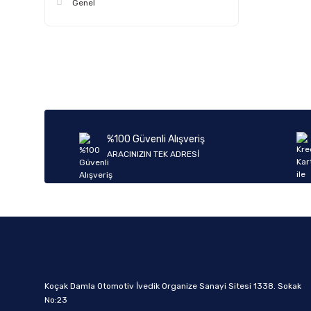
Genel
%100 Güvenli Alışveriş
ARACINIZIN TEK ADRESİ
Koçak Damla Otomotiv İvedik Organize Sanayi Sitesi 1338. Sokak
No:23