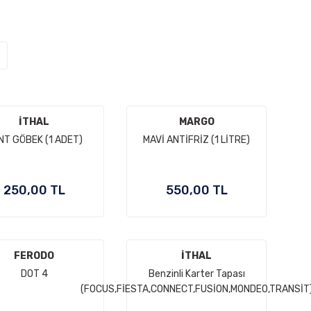
İTHAL
MARGO
NT GÖBEK (1 ADET)
MAVİ ANTİFRİZ (1 LİTRE)
250,00 TL
550,00 TL
FERODO
İTHAL
DOT 4
Benzinli Karter Tapası
(FOCUS,FİESTA,CONNECT,FUSİON,MONDEO,TRANSİT