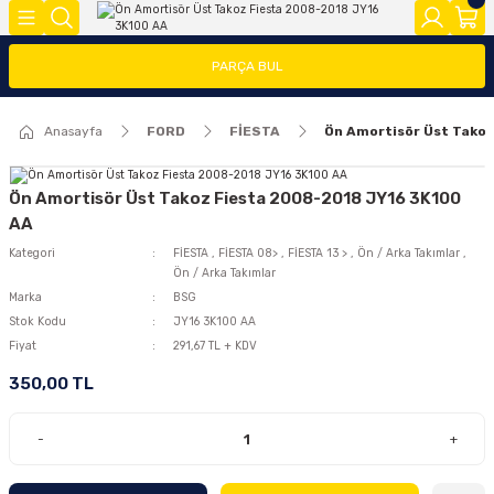
Geri Dön
Geri Dön
Geri Dön
PARÇA BUL
FOCUS
FİESTA
COURİER
CONNECT
TRANSİT
MODEL Y
Anasayfa
FORD
FİESTA
Ön Amortisör Üst Tako
ĞLARI (FMY)
FAR/STOP/AYNA GRUBU
FİESTA 08>
COURİER 2014-2018
CONNECT 2002-2008
TRANSİT 2014-2018
2020>
FOCUS 1
FİESTA 13 >
COURİER 2018-2023
CONNECT 2008-2013
TRANSİT 2018-2023
Ön Amortisör Üst Takoz Fiesta 2008-2018 JY16 3K100
AA
FOCUS 2 (2005-2008)
FİESTA 2002-2008
COURİER 2023>
CONNECT 2014 >
Kategori
FİESTA
,
FİESTA 08>
,
FİESTA 13 >
,
Ön / Arka Takımlar
,
Ön / Arka Takımlar
Marka
BSG
FOCUS 2.5(2008-2011)
Stok Kodu
JY16 3K100 AA
Fiyat
291,67 TL + KDV
FOCUS 3 (2012-2015)
350,00 TL
FOCUS 3.5(2015-2018)
-
+
FOCUS 4 (2019-2025)