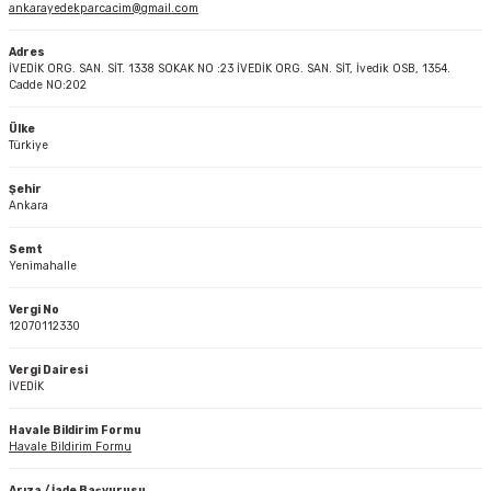
ankarayedekparcacim@gmail.com
Ön/Arka Takımlar
Adres
İVEDİK ORG. SAN. SİT. 1338 SOKAK NO :23 İVEDİK ORG. SAN. SİT, İvedik OSB, 1354.
Cadde NO:202
Ülke
Türkiye
Şehir
Ankara
Semt
Yenimahalle
Vergi No
12070112330
Vergi Dairesi
İVEDİK
Havale Bildirim Formu
Havale Bildirim Formu
Arıza / İade Başvurusu