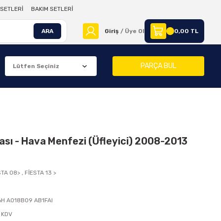
SETLERİ
BAKIM SETLERİ
ARA
Giriş
/ Üye Ol
0,00 TL
PARÇA BUL
rası - Hava Menfezi (Üfleyici) 2008-2013
STA 08>
,
FİESTA 13 >
6H A018B09 AB1FAI
 KDV