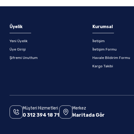
Üyelik
Kurumsal
Yeni Üyelik
İletişim
Üye Girişi
İletişim Formu
Şifremi Unuttum
Havale Bildirim Formu
Kargo Takibi
Müşteri Hizmetleri
Merkez
0 312 394 18 71
Haritada Gör