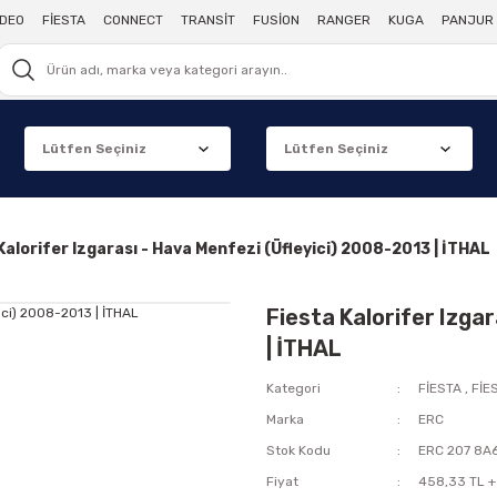
DEO
FİESTA
CONNECT
TRANSİT
FUSİON
RANGER
KUGA
PANJUR 
Kalorifer Izgarası - Hava Menfezi (Üfleyici) 2008-2013 | İTHAL
Fiesta Kalorifer Izga
| İTHAL
Kategori
FİESTA
,
FİE
Marka
ERC
Stok Kodu
ERC 207 8A
Fiyat
458,33 TL +