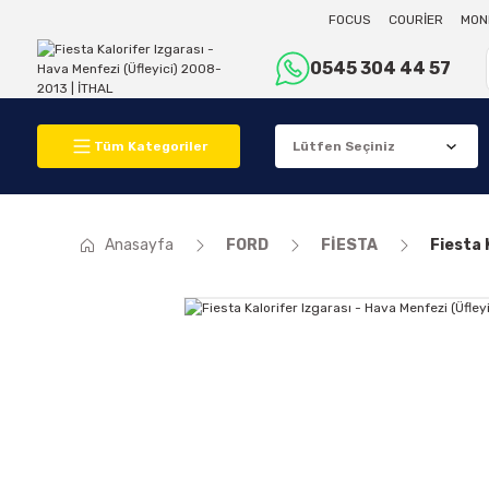
FOCUS
COURİER
MON
0545 304 44 57
Tüm Kategoriler
Anasayfa
FORD
FİESTA
Fiesta 