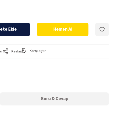
ete Ekle
Hemen Al
Karşılaştır
er
Paylaş
Soru & Cevap