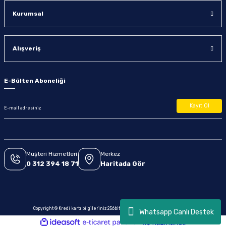
Kurumsal
Alışveriş
E-Bülten Aboneliği
Kayıt Ol
Müşteri Hizmetleri
Merkez
0 312 394 18 71
Haritada Gör
Copyright © Kredi kartı bilgileriniz 256bit SSL sertifikası ile korunmaktadır.
Whatsapp Canlı Destek
ideasoft
ile
e-