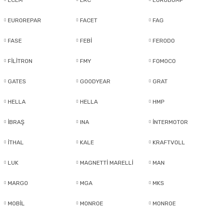
ECEM
ERC
EUROBUMP
Ön/Arka Takımlar
EUROREPAR
FACET
FAG
FASE
FEBİ
FERODO
FİLİTRON
FMY
FOMOCO
GATES
GOODYEAR
GRAT
HELLA
HELLA
HMP
İBRAŞ
INA
İNTERMOTOR
İTHAL
KALE
KRAFTVOLL
LUK
MAGNETTİ MARELLİ
MAN
MARGO
MGA
MKS
MOBİL
MONROE
MONROE