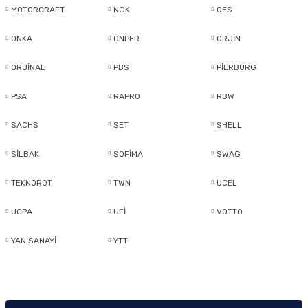
MOTORCRAFT
NGK
OES
ONKA
ONPER
ORJİN
ORJİNAL
PBS
PİERBURG
PSA
RAPRO
RBW
SACHS
SET
SHELL
SİLBAK
SOFİMA
SWAG
TEKNOROT
TWN
UCEL
UCPA
UFİ
VOTTO
YAN SANAYİ
YTT