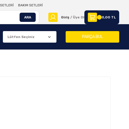
SETLERİ
BAKIM SETLERİ
ARA
Giriş
/ Üye Ol
0,00 TL
PARÇA BUL