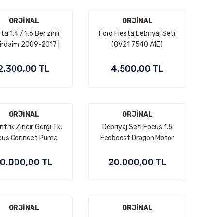
ORJİNAL
ORJİNAL
ta 1.4 / 1.6 Benzinli
Ford Fiesta Debriyaj Seti
irdaim 2009-2017 |
(8V21 7540 A1E)
NAL (7S7G 8591 A2C)
2.300,00 TL
4.500,00 TL
ORJİNAL
ORJİNAL
ntrik Zincir Gergi Tk.
Debriyaj Seti Focus 1.5
cus Connect Puma
Ecoboost Dragon Motor
sport Kuga 1.5 Tdci
10.000,00 TL
20.000,00 TL
ORJİNAL
ORJİNAL