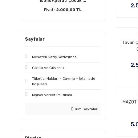
Isofix Aparatı Çocuk ...
2.
Fiyat :
2.000,00 TL
Sayfalar
Tavan Çı
Mesafeli Satış Sözleşmesi
2.
Gizlilik ve Güvenlik
Tüketici Haklari – Cayma – İptal İade
Koşullari
Kişisel Veriler Politikası
MAZOT 
Tüm Sayfalar
5.