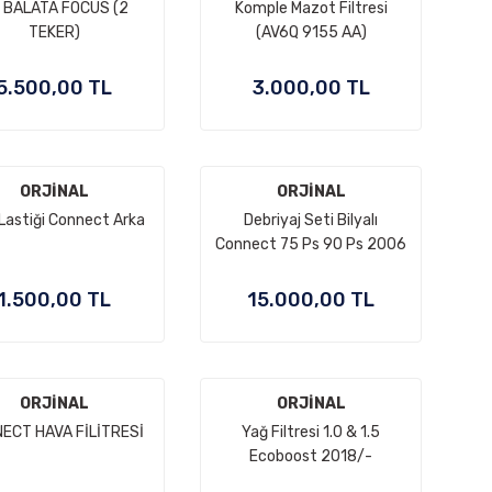
 BALATA FOCUS (2
Komple Mazot Filtresi
TEKER)
(AV6Q 9155 AA)
5.500,00 TL
3.000,00 TL
ORJİNAL
ORJİNAL
 Lastiği Connect Arka
Debriyaj Seti Bilyalı
Connect 75 Ps 90 Ps 2006
Sonrası
1.500,00 TL
15.000,00 TL
ORJİNAL
ORJİNAL
ECT HAVA FİLİTRESİ
Yağ Filtresi 1.0 & 1.5
Ecoboost 2018/-