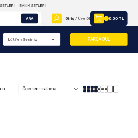
SETLERİ
BAKIM SETLERİ
ARA
Giriş
/ Üye Ol
0,00 TL
PARÇA BUL
rün