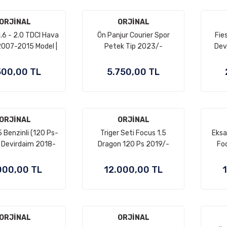
ORJİNAL
ORJİNAL
.6 - 2.0 TDCI Hava
Ön Panjur Courier Spor
Fies
 2007-2015 Model |
Petek Tip 2023/-
Dev
NAL 6G91 9601
ORIJI
500,00 TL
5.750,00 TL
ORJİNAL
ORJİNAL
5 Benzinli (120 Ps-
Triger Seti Focus 1.5
Eksa
 Devirdaim 2018-
Dragon 120 Ps 2019/-
Fo
3 | ORIJINAL
Eco
000,00 TL
12.000,00 TL
ORJİNAL
ORJİNAL