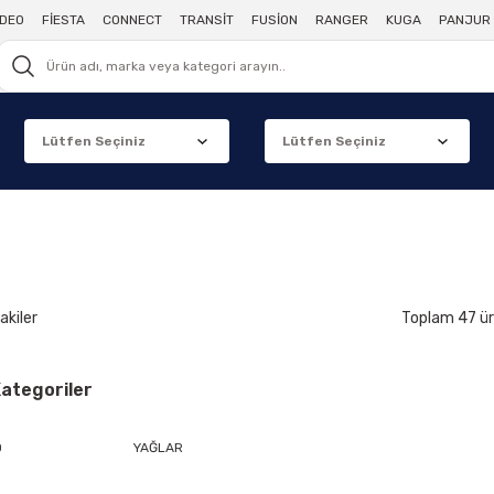
DEO
FİESTA
CONNECT
TRANSİT
FUSİON
RANGER
KUGA
PANJUR 
akiler
Toplam 47 ü
 Kategoriler
D
YAĞLAR