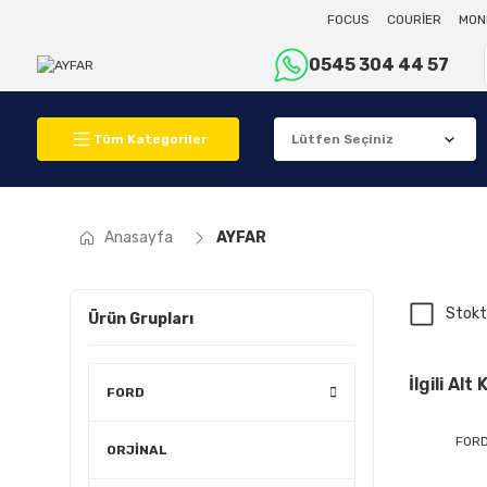
FOCUS
COURİER
MON
0545 304 44 57
Tüm Kategoriler
Anasayfa
AYFAR
Stokt
Ürün Grupları
İlgili Alt
FORD
FOR
ORJİNAL