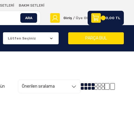
SETLERİ
BAKIM SETLERİ
ARA
Giriş
/ Üye Ol
0,00 TL
PARÇA BUL
rün