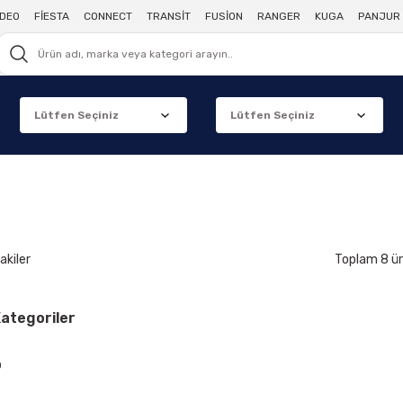
DEO
FİESTA
CONNECT
TRANSİT
FUSİON
RANGER
KUGA
PANJUR 
akiler
Toplam 8 ü
 Kategoriler
D