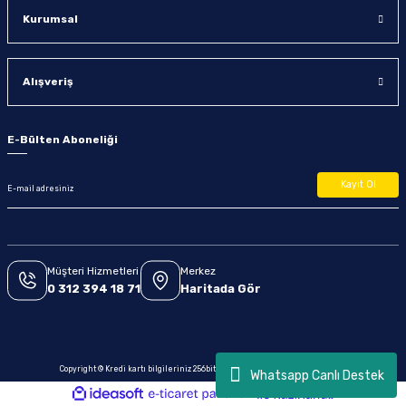
Kurumsal
Alışveriş
E-Bülten Aboneliği
Kayıt Ol
Müşteri Hizmetleri
Merkez
0 312 394 18 71
Haritada Gör
Copyright © Kredi kartı bilgileriniz 256bit SSL sertifikası ile korunmaktadır.
Whatsapp Canlı Destek
ideasoft
ile
e-