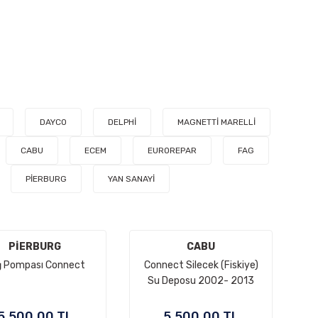
DAYCO
DELPHİ
MAGNETTİ MARELLİ
CABU
ECEM
EUROREPAR
FAG
PİERBURG
YAN SANAYİ
PİERBURG
CABU
ğ Pompası Connect
Connect Silecek (Fiskiye)
Su Deposu 2002- 2013
5.500,00 TL
5.500,00 TL