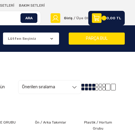
SETLERİ
BAKIM SETLERİ
ARA
Giriş
/ Üye Ol
0,00 TL
PARÇA BUL
rün
RE GRUBU
Ön / Arka Takımlar
Plastik / Hortum
Grubu