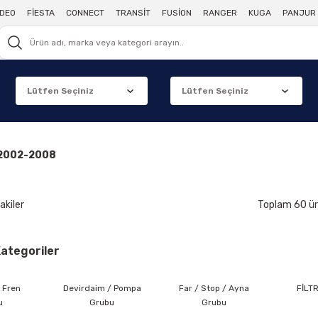
DEO
FİESTA
CONNECT
TRANSİT
FUSİON
RANGER
KUGA
PANJUR 
2002-2008
akiler
Toplam 60 ü
 Kategoriler
/ Fren
Devirdaim / Pompa
Far / Stop / Ayna
FİLT
u
Grubu
Grubu