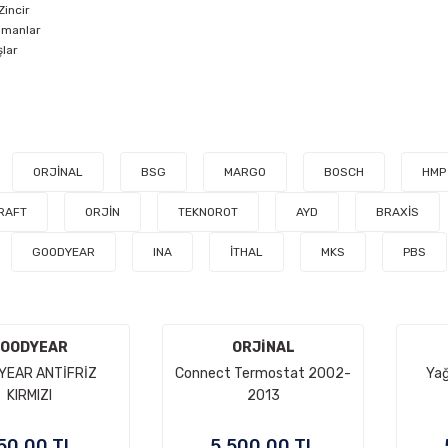
Zincir
ulmanlar
şlar
ORJİNAL
BSG
MARGO
BOSCH
HMP
RAFT
ORJİN
TEKNOROT
AYD
BRAXİS
GOODYEAR
INA
İTHAL
MKS
PBS
OODYEAR
ORJİNAL
YEAR ANTİFRİZ
Connect Termostat 2002-
Ya
KIRMIZI
2013
50,00 TL
5.500,00 TL