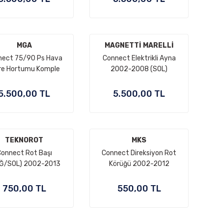
MGA
MAGNETTİ MARELLİ
nect 75/90 Ps Hava
Connect Elektrikli Ayna
tre Hortumu Komple
2002-2008 (SOL)
üçük Hortum Dahil)
2002-2007
5.500,00 TL
5.500,00 TL
TEKNOROT
MKS
onnect Rot Başı
Connect Direksiyon Rot
Ğ/SOL) 2002-2013
Körüğü 2002-2012
750,00 TL
550,00 TL