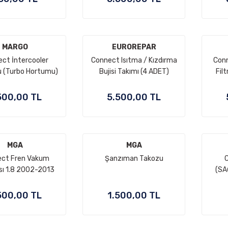
MARGO
EUROREPAR
ct İntercooler
Connect Isıtma / Kızdırma
Con
 (Turbo Hortumu)
Bujisi Takımı (4 ADET)
Fil
002-2013
2002-2013
(K
500,00 TL
5.500,00 TL
MGA
MGA
ct Fren Vakum
Şanzıman Takozu
C
ı 1.8 2002-2013
(SA
500,00 TL
1.500,00 TL