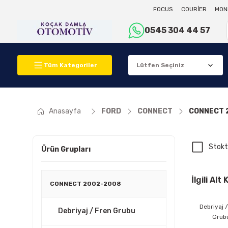
FOCUS
COURİER
MON
0545 304 44 57
Tüm Kategoriler
Anasayfa
FORD
CONNECT
CONNECT 
Stokt
Ürün Grupları
İlgili Alt
CONNECT 2002-2008
Debriyaj 
Debriyaj / Fren Grubu
Grub