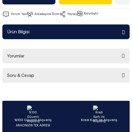
Ön/Arka Takımlar
Karşılaştır
Yorum Yaz
Arkadaşına Öner
Paylaş
Ürün Bilgisi
Yorumlar
Soru & Cevap
Bu ürüne ilk yorumu siz yapın!
Yorum Yaz
Ürün hakkında henüz soru sorulmamış.
Soru Sor
%100 Güvenli Alışveriş
Kredi Kartı ile Alışveriş
ARACINIZIN TEK ADRESİ