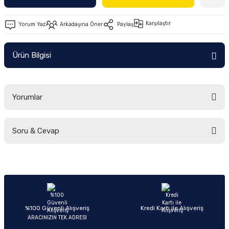
Ön/Arka Takımlar
Karşılaştır
Yorum Yaz
Arkadaşına Öner
Paylaş
Ürün Bilgisi
Yorumlar
Soru & Cevap
Bu ürüne ilk yorumu siz yapın!
Yorum Yaz
Ürün hakkında henüz soru sorulmamış.
Soru Sor
%100 Güvenli Alışveriş
Kredi Kartı ile Alışveriş
ARACINIZIN TEK ADRESİ