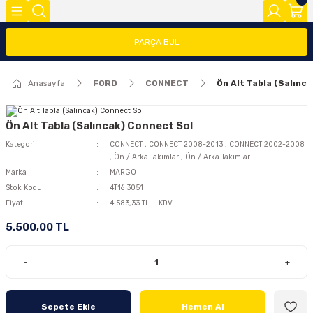
Geri Dön
Geri Dön
Geri Dön
PARÇA BUL
FOCUS
FİESTA
COURİER
CONNECT
TRANSİT
MODEL Y
Anasayfa
FORD
CONNECT
Ön Alt Tabla (Salınc
ĞLARI (FMY)
FAR/STOP/AYNA GRUBU
FİESTA 08>
COURİER 2014-2018
CONNECT 2002-2008
TRANSİT 2014-2018
2020>
FOCUS 1
FİESTA 13 >
COURİER 2018-2023
CONNECT 2008-2013
TRANSİT 2018-2023
Ön Alt Tabla (Salıncak) Connect Sol
Kategori
CONNECT
,
CONNECT 2008-2013
,
CONNECT 2002-2008
,
Ön / Arka Takımlar
,
Ön / Arka Takımlar
FOCUS 2 (2005-2008)
FİESTA 2002-2008
COURİER 2023>
CONNECT 2014 >
Marka
MARGO
Stok Kodu
4T16 3051
FOCUS 2.5(2008-2011)
Fiyat
4.583,33 TL + KDV
5.500,00 TL
FOCUS 3 (2012-2015)
FOCUS 3.5(2015-2018)
-
+
FOCUS 4 (2019-2025)
Sepete Ekle
Hemen Al