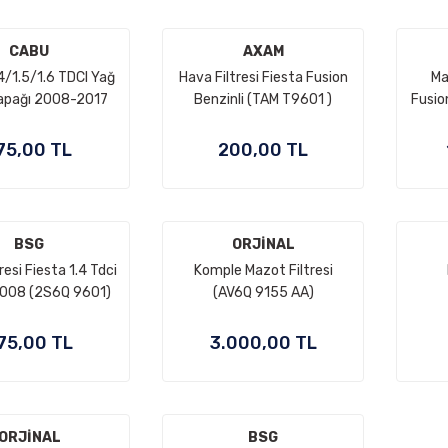
CABU
AXAM
.4/1.5/1.6 TDCI Yağ
Hava Filtresi Fiesta Fusion
Ma
Kapağı 2008-2017
Benzinli (TAM T9601 )
Fusio
6Q 6737 AA)
75,00 TL
200,00 TL
BSG
ORJİNAL
resi Fiesta 1.4 Tdci
Komple Mazot Filtresi
008 (2S6Q 9601)
(AV6Q 9155 AA)
75,00 TL
3.000,00 TL
ORJİNAL
BSG