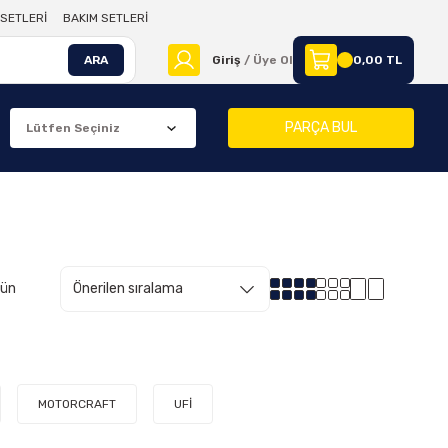
SETLERİ
BAKIM SETLERİ
ARA
Giriş
/ Üye Ol
0,00 TL
PARÇA BUL
rün
MOTORCRAFT
UFİ