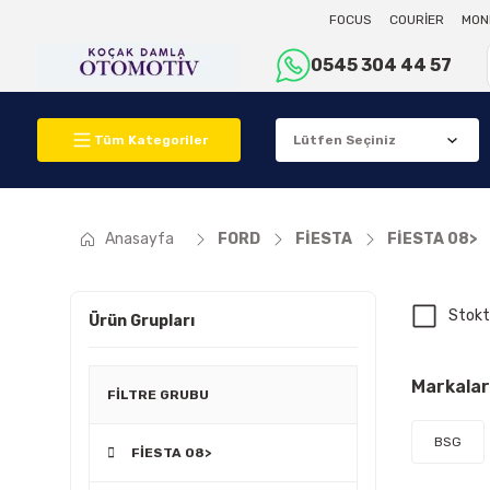
FOCUS
COURİER
MON
0545 304 44 57
Tüm Kategoriler
Anasayfa
FORD
FİESTA
FİESTA 08>
Stokt
Ürün Grupları
Markalar
FİLTRE GRUBU
BSG
FİESTA 08>