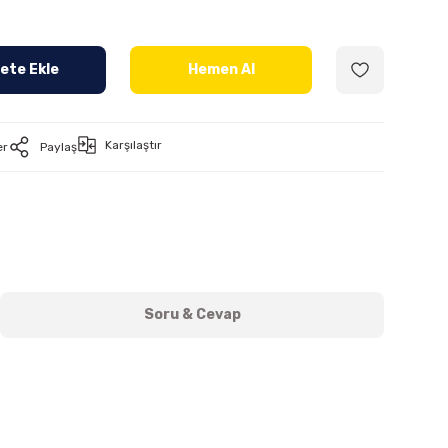
ete Ekle
Hemen Al
Karşılaştır
er
Paylaş
Soru & Cevap