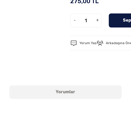
275,00 TL
-
+
Sep
Yorum Yaz
Arkadaşına Ön
Yorumlar