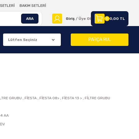
SETLERİ
BAKIM SETLERİ
ARA
Giriş
/ Üye Ol
0
0,00 TL
PARÇA BUL
İLTRE GRUBU
,
FİESTA
,
FİESTA 08>
,
FİESTA 13 >
,
FİLTRE GRUBU
44 AA
KDV