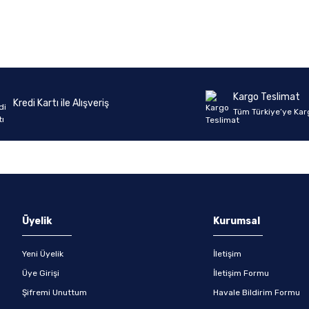
Ürün hakkında henüz soru sorulmamış.
Bu ürüne ilk yorumu siz yapın!
Yorum Yaz
Soru Sor
Kargo Teslimat
Kredi Kartı ile Alışveriş
Tüm Türkiye’ye Kar
Üyelik
Kurumsal
Yeni Üyelik
İletişim
Üye Girişi
İletişim Formu
Şifremi Unuttum
Havale Bildirim Formu