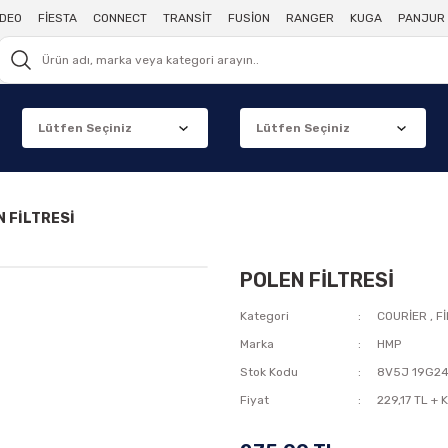
DEO
FİESTA
CONNECT
TRANSİT
FUSİON
RANGER
KUGA
PANJUR 
 FİLTRESİ
POLEN FİLTRESİ
Kategori
COURİER
,
F
Marka
HMP
Stok Kodu
8V5J 19G2
Fiyat
229,17 TL + 