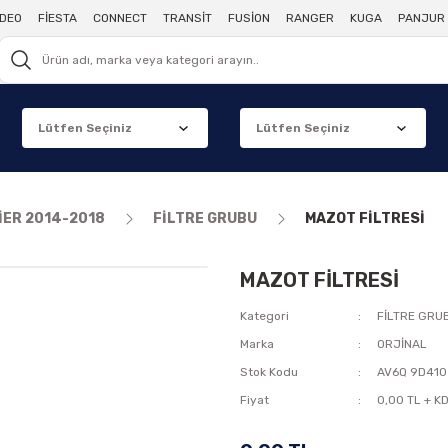
DEO
FİESTA
CONNECT
TRANSİT
FUSİON
RANGER
KUGA
PANJUR 
İER 2014-2018
FİLTRE GRUBU
MAZOT FİLTRESİ
MAZOT FİLTRESİ
Kategori
FİLTRE GRU
Marka
ORJİNAL
Stok Kodu
AV6Q 9D410
Fiyat
0,00 TL + K