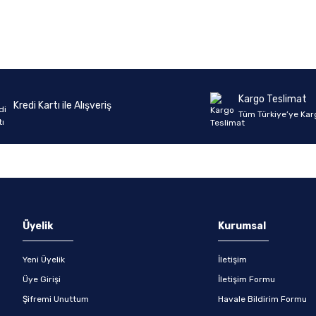
Ürün hakkında henüz soru sorulmamış.
Bu ürüne ilk yorumu siz yapın!
Yorum Yaz
Soru Sor
Kargo Teslimat
Kredi Kartı ile Alışveriş
Tüm Türkiye’ye Kar
Üyelik
Kurumsal
Yeni Üyelik
İletişim
Üye Girişi
İletişim Formu
Şifremi Unuttum
Havale Bildirim Formu