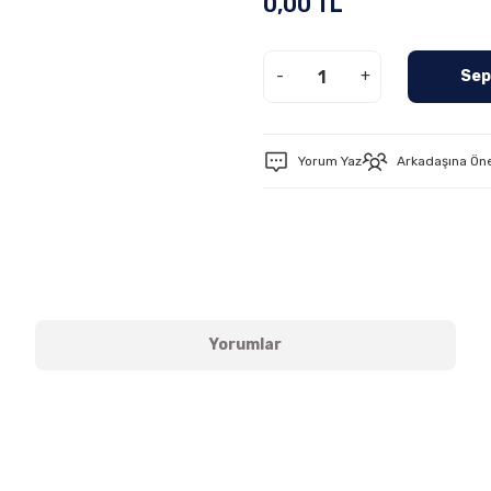
0,00 TL
-
+
Sep
Yorum Yaz
Arkadaşına Ön
Yorumlar