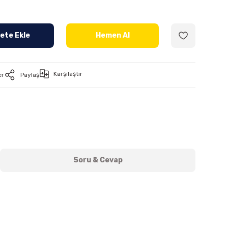
ete Ekle
Hemen Al
Karşılaştır
er
Paylaş
Soru & Cevap