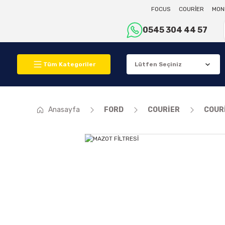
FOCUS
COURİER
MON
0545 304 44 57
Tüm Kategoriler
Anasayfa
FORD
COURİER
COUR