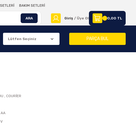
SETLERİ
BAKIM SETLERİ
ARA
Giriş
/ Üye Ol
0,00 TL
PARÇA BUL
BU
,
COURİER
 AA
DV