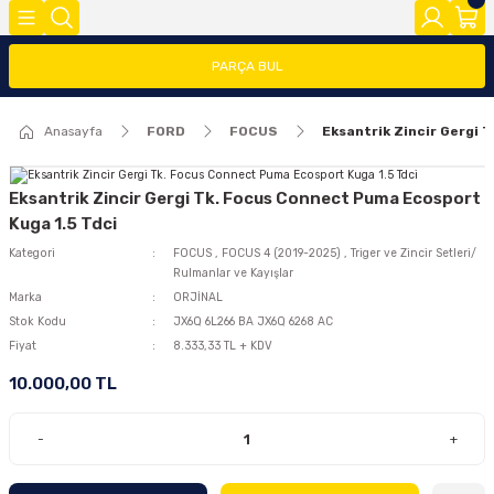
Geri Dön
Geri Dön
Geri Dön
PARÇA BUL
FOCUS
FİESTA
COURİER
CONNECT
TRANSİT
MODEL Y
Anasayfa
FORD
FOCUS
Eksantrik Zincir Gergi 
ĞLARI (FMY)
FAR/STOP/AYNA GRUBU
FİESTA 08>
COURİER 2014-2018
CONNECT 2002-2008
TRANSİT 2014-2018
2020>
FOCUS 1
FİESTA 13 >
COURİER 2018-2023
CONNECT 2008-2013
TRANSİT 2018-2023
Eksantrik Zincir Gergi Tk. Focus Connect Puma Ecosport
Kuga 1.5 Tdci
FOCUS 2 (2005-2008)
FİESTA 2002-2008
COURİER 2023>
CONNECT 2014 >
Kategori
FOCUS
,
FOCUS 4 (2019-2025)
,
Triger ve Zincir Setleri/
Rulmanlar ve Kayışlar
Marka
ORJİNAL
FOCUS 2.5(2008-2011)
Stok Kodu
JX6Q 6L266 BA JX6Q 6268 AC
Fiyat
8.333,33 TL + KDV
FOCUS 3 (2012-2015)
10.000,00 TL
FOCUS 3.5(2015-2018)
-
+
FOCUS 4 (2019-2025)