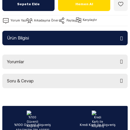
Sepete Ekle
Hemen Al
Ön/Arka Takımlar
Karşılaştır
Yorum Yaz
Arkadaşına Öner
Paylaş
Ürün Bilgisi
Yorumlar
Soru & Cevap
Bu ürüne ilk yorumu siz yapın!
Yorum Yaz
Ürün hakkında henüz soru sorulmamış.
Soru Sor
%100 Güvenli Alışveriş
Kredi Kartı ile Alışveriş