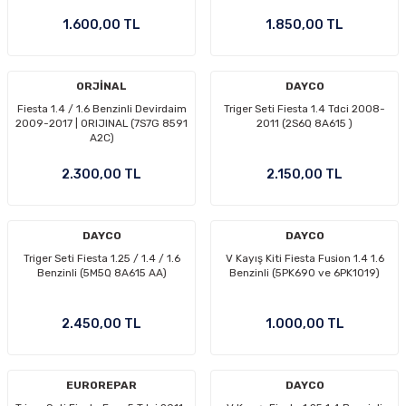
Ön/Arka Takımlar
1.600,00 TL
1.850,00 TL
ORJİNAL
DAYCO
Fiesta 1.4 / 1.6 Benzinli Devirdaim
Triger Seti Fiesta 1.4 Tdci 2008-
2009-2017 | ORIJINAL (7S7G 8591
2011 (2S6Q 8A615 )
A2C)
2.300,00 TL
2.150,00 TL
DAYCO
DAYCO
Triger Seti Fiesta 1.25 / 1.4 / 1.6
V Kayış Kiti Fiesta Fusion 1.4 1.6
Benzinli (5M5Q 8A615 AA)
Benzinli (5PK690 ve 6PK1019)
2.450,00 TL
1.000,00 TL
EUROREPAR
DAYCO