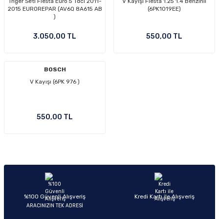
Triger Seti Fiesta Euro 5 Tdci 2011-
V Kayışı Fiesta 1.25 1.4 Benzinli
2015 EUROREPAR (AV6Q 8A615 AB
(6PK1019EE)
)
3.050,00 TL
550,00 TL
BOSCH
V Kayışı (6PK 976 )
550,00 TL
%100 Güvenli Alışveriş
Kredi Kartı ile Alışveriş
ARACINIZIN TEK ADRESİ