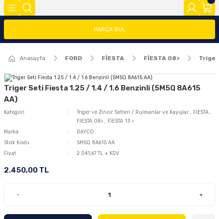
Geri Dön
Geri Dön
Geri Dön
PARÇA BUL
FOCUS
FİESTA
COURİER
CONNECT
TRANSİT
MODEL Y
Anasayfa
FORD
FİESTA
FİESTA 08>
Triger
ĞLARI (FMY)
FAR/STOP/AYNA GRUBU
FİESTA 08>
COURİER 2014-2018
CONNECT 2002-2008
TRANSİT 2014-2018
2020>
FOCUS 1
FİESTA 13 >
COURİER 2018-2023
CONNECT 2008-2013
TRANSİT 2018-2023
Triger Seti Fiesta 1.25 / 1.4 / 1.6 Benzinli (5M5Q 8A615
AA)
FOCUS 2 (2005-2008)
FİESTA 2002-2008
COURİER 2023>
CONNECT 2014 >
Kategori
Triger ve Zincir Setleri / Rulmanlar ve Kayışlar
,
FİESTA
,
FİESTA 08>
,
FİESTA 13 >
Marka
DAYCO
FOCUS 2.5(2008-2011)
Stok Kodu
5M5Q 8A615 AA
Fiyat
2.041,67 TL + KDV
FOCUS 3 (2012-2015)
2.450,00 TL
FOCUS 3.5(2015-2018)
-
+
FOCUS 4 (2019-2025)