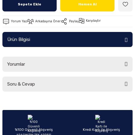
Sepete Ekle
Hemen Al
Ön/Arka Takımlar
Karşılaştır
Yorum Yaz
Arkadaşına Öner
Paylaş
Ürün Bilgisi
Yorumlar
Soru & Cevap
Bu ürüne ilk yorumu siz yapın!
Yorum Yaz
Ürün hakkında henüz soru sorulmamış.
Soru Sor
%100 Güvenli Alışveriş
Kredi Kartı ile Alışveriş