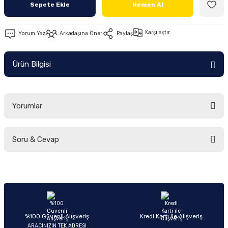
Sepete Ekle
Hemen Al
Ön/Arka Takımlar
Karşılaştır
Yorum Yaz
Arkadaşına Öner
Paylaş
Ürün Bilgisi
Yorumlar
Soru & Cevap
Bu ürüne ilk yorumu siz yapın!
Yorum Yaz
Ürün hakkında henüz soru sorulmamış.
Soru Sor
%100 Güvenli Alışveriş
Kredi Kartı ile Alışveriş
ARACINIZIN TEK ADRESİ