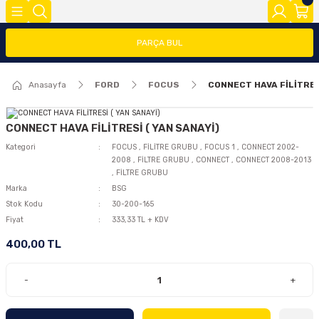
Geri Dön
Geri Dön
Geri Dön
PARÇA BUL
FOCUS
FİESTA
COURİER
CONNECT
TRANSİT
MODEL Y
Anasayfa
FORD
FOCUS
CONNECT HAVA FİLİTRES
ĞLARI (FMY)
FAR/STOP/AYNA GRUBU
FİESTA 08>
COURİER 2014-2018
CONNECT 2002-2008
TRANSİT 2014-2018
2020>
FOCUS 1
FİESTA 13 >
COURİER 2018-2023
CONNECT 2008-2013
TRANSİT 2018-2023
CONNECT HAVA FİLİTRESİ ( YAN SANAYİ)
Kategori
FOCUS
,
FİLİTRE GRUBU
,
FOCUS 1
,
CONNECT 2002-
2008
,
FİLTRE GRUBU
,
CONNECT
,
CONNECT 2008-2013
FOCUS 2 (2005-2008)
FİESTA 2002-2008
COURİER 2023>
CONNECT 2014 >
,
FİLTRE GRUBU
Marka
BSG
FOCUS 2.5(2008-2011)
Stok Kodu
30-200-165
Fiyat
333,33 TL + KDV
FOCUS 3 (2012-2015)
400,00 TL
FOCUS 3.5(2015-2018)
-
+
FOCUS 4 (2019-2025)