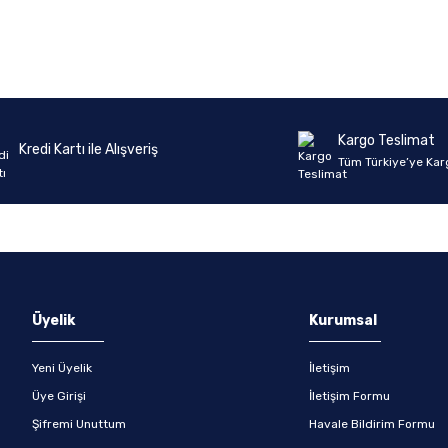
Ürün hakkında henüz soru sorulmamış.
Bu ürüne ilk yorumu siz yapın!
Yorum Yaz
Soru Sor
Kargo Teslimat
Kredi Kartı ile Alışveriş
Tüm Türkiye’ye Kar
Üyelik
Kurumsal
Yeni Üyelik
İletişim
Üye Girişi
İletişim Formu
Şifremi Unuttum
Havale Bildirim Formu