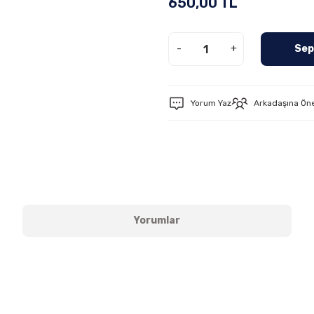
650,00 TL
-
+
Sep
Yorum Yaz
Arkadaşına Ön
Yorumlar