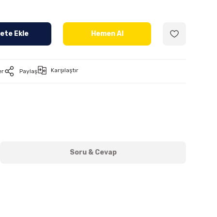
ete Ekle
Hemen Al
Karşılaştır
er
Paylaş
Soru & Cevap