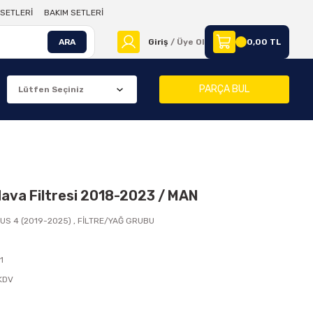
SETLERİ
BAKIM SETLERİ
ARA
Giriş
/ Üye Ol
0,00 TL
PARÇA BUL
Hava Filtresi 2018-2023 / MAN
US 4 (2019-2025)
,
FİLTRE/YAĞ GRUBU
1
 KDV