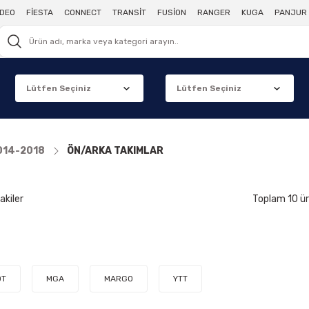
DEO
FİESTA
CONNECT
TRANSİT
FUSİON
RANGER
KUGA
PANJUR 
014-2018
ÖN/ARKA TAKIMLAR
akiler
Toplam 10 ü
OT
MGA
MARGO
YTT