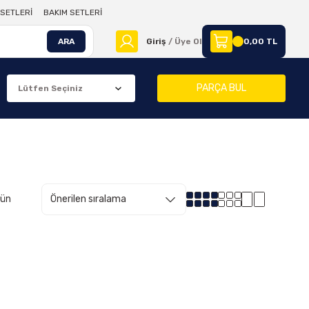
SETLERİ
BAKIM SETLERİ
ARA
Giriş
/ Üye Ol
0,00 TL
PARÇA BUL
rün