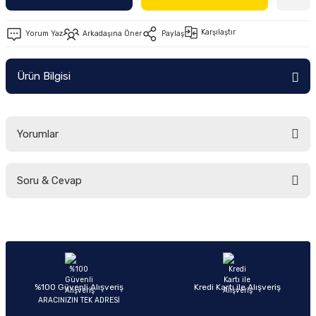
Ön/Arka Takımlar
Karşılaştır
Yorum Yaz
Arkadaşına Öner
Paylaş
Ürün Bilgisi
Yorumlar
Soru & Cevap
Bu ürüne ilk yorumu siz yapın!
Yorum Yaz
Ürün hakkında henüz soru sorulmamış.
Soru Sor
%100 Güvenli Alışveriş
Kredi Kartı ile Alışveriş
ARACINIZIN TEK ADRESİ