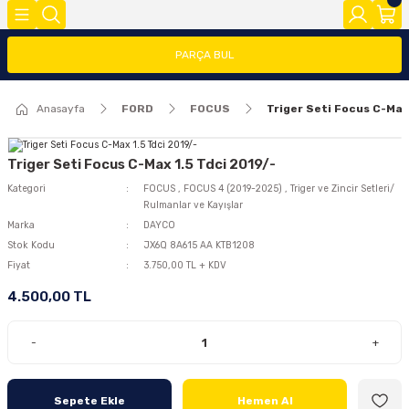
Geri Dön
Geri Dön
Geri Dön
PARÇA BUL
FOCUS
FİESTA
COURİER
CONNECT
TRANSİT
MODEL Y
Anasayfa
FORD
FOCUS
Triger Seti Focus C-Max
ĞLARI (FMY)
FAR/STOP/AYNA GRUBU
FİESTA 08>
COURİER 2014-2018
CONNECT 2002-2008
TRANSİT 2014-2018
2020>
FOCUS 1
FİESTA 13 >
COURİER 2018-2023
CONNECT 2008-2013
TRANSİT 2018-2023
Triger Seti Focus C-Max 1.5 Tdci 2019/-
Kategori
FOCUS
,
FOCUS 4 (2019-2025)
,
Triger ve Zincir Setleri/
Rulmanlar ve Kayışlar
FOCUS 2 (2005-2008)
FİESTA 2002-2008
COURİER 2023>
CONNECT 2014 >
Marka
DAYCO
Stok Kodu
JX6Q 8A615 AA KTB1208
FOCUS 2.5(2008-2011)
Fiyat
3.750,00 TL + KDV
4.500,00 TL
FOCUS 3 (2012-2015)
FOCUS 3.5(2015-2018)
-
+
FOCUS 4 (2019-2025)
Sepete Ekle
Hemen Al