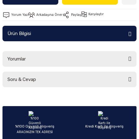
Ön/Arka Takımlar
Karşılaştır
Yorum Yaz
Arkadaşına Öner
Paylaş
Ürün Bilgisi
Yorumlar
Soru & Cevap
Bu ürüne ilk yorumu siz yapın!
Yorum Yaz
Ürün hakkında henüz soru sorulmamış.
Soru Sor
%100 Güvenli Alışveriş
Kredi Kartı ile Alışveriş
ARACINIZIN TEK ADRESİ