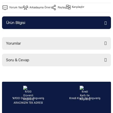
Ön/Arka Takımlar
Karşılaştır
Yorum Yaz
Arkadaşına Öner
Paylaş
Ürün Bilgisi
Yorumlar
Soru & Cevap
Bu ürüne ilk yorumu siz yapın!
Yorum Yaz
Ürün hakkında henüz soru sorulmamış.
Soru Sor
%100 Güvenli Alışveriş
Kredi Kartı ile Alışveriş
ARACINIZIN TEK ADRESİ