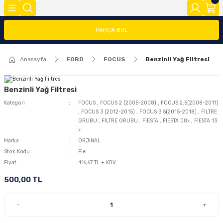
Geri Dön
Geri Dön
Geri Dön
PARÇA BUL
FOCUS
FİESTA
COURİER
CONNECT
TRANSİT
MODEL Y
Anasayfa
FORD
FOCUS
Benzinli Yağ Filtresi
ĞLARI (FMY)
FAR/STOP/AYNA GRUBU
FİESTA 08>
COURİER 2014-2018
CONNECT 2002-2008
TRANSİT 2014-2018
2020>
FOCUS 1
FİESTA 13 >
COURİER 2018-2023
CONNECT 2008-2013
TRANSİT 2018-2023
Benzinli Yağ Filtresi
Kategori
FOCUS
,
FOCUS 2 (2005-2008)
,
FOCUS 2.5(2008-2011)
,
FOCUS 3 (2012-2015)
,
FOCUS 3.5(2015-2018)
,
FİLTRE
FOCUS 2 (2005-2008)
FİESTA 2002-2008
COURİER 2023>
CONNECT 2014 >
GRUBU
,
FİLTRE GRUBU
,
FİESTA
,
FİESTA 08>
,
FİESTA 13
>
FOCUS 2.5(2008-2011)
Marka
ORJİNAL
Stok Kodu
Fie
FOCUS 3 (2012-2015)
Fiyat
416,67 TL + KDV
500,00 TL
FOCUS 3.5(2015-2018)
-
+
FOCUS 4 (2019-2025)