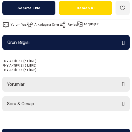
Ön/Arka Takımlar
Sepete Ekle
Hemen Al
Karşılaştır
Yorum Yaz
Arkadaşına Öner
Paylaş
Ürün Bilgisi
FMY ANTİFRİZ (3 LİTRE)
FMY ANTİFRİZ (3 LİTRE)
FMY ANTİFRİZ (3 LİTRE)
Yorumlar
Soru & Cevap
Bu ürüne ilk yorumu siz yapın!
Yorum Yaz
Ürün hakkında henüz soru sorulmamış.