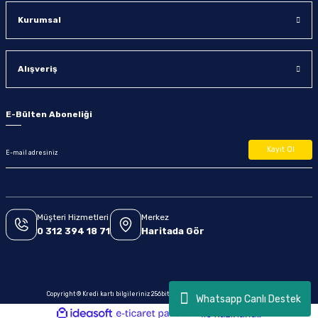
Kurumsal
Alışveriş
E-Bülten Aboneliği
Kayıt Ol
Müşteri Hizmetleri
Merkez
0 312 394 18 71
Haritada Gör
Copyright © Kredi kartı bilgileriniz 256bit SSL sertifikası ile korunmaktadır.
Whatsapp Canlı Destek
ideasoft
ile
e-