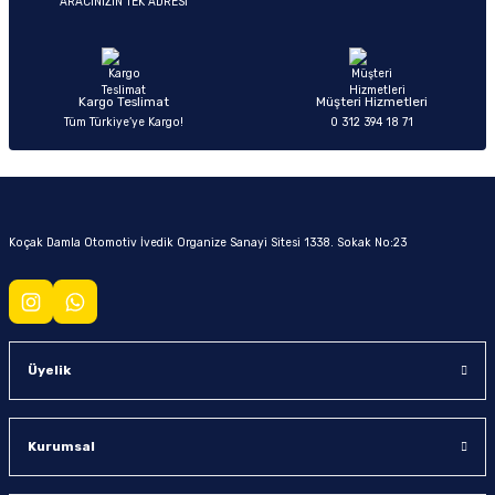
ARACINIZIN TEK ADRESİ
Ön/Arka Takımlar
Kargo Teslimat
Müşteri Hizmetleri
Tüm Türkiye’ye Kargo!
0 312 394 18 71
Koçak Damla Otomotiv İvedik Organize Sanayi Sitesi 1338. Sokak No:23
Üyelik
Kurumsal