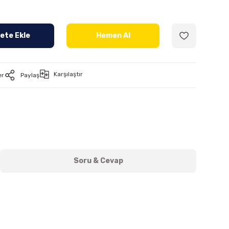
ete Ekle
Hemen Al
Karşılaştır
er
Paylaş
Soru & Cevap