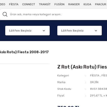
DEO
FİESTA
CONNECT
TRANSİT
FUSİON
RANGER
KUGA
PANJUR 
Askı Rotu) Fiesta 2008-2017
Z Rot (Askı Rotu) Fi
Kategori
FİESTA
,
FİE
Marka
ORJİN
Stok Kodu
8V51 3B43
Fiyat
291,67 TL +