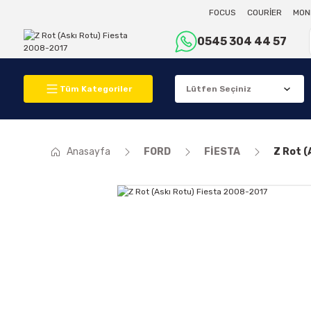
FOCUS
COURİER
MON
0545 304 44 57
Tüm Kategoriler
Anasayfa
FORD
FİESTA
Z Rot (