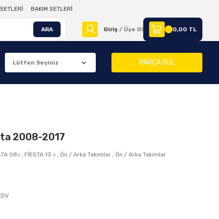
SETLERİ
BAKIM SETLERİ
ARA
Giriş
/ Üye Ol
0,00 TL
PARÇA BUL
esta 2008-2017
STA 08>
,
FİESTA 13 >
,
Ön / Arka Takımlar
,
Ön / Arka Takımlar
8
 KDV