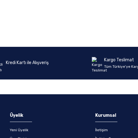
Ürün hakkında henüz soru sorulmamış.
Bu ürüne ilk yorumu siz yapın!
Yorum Yaz
Soru Sor
Kargo Teslimat
Kredi Kartı ile Alışveriş
Tüm Türkiye’ye Kar
Üyelik
Kurumsal
Yeni Üyelik
İletişim