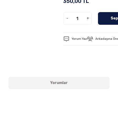
350,00 TL
-
+
Sep
Yorum Yaz
Arkadaşına Ön
Yorumlar