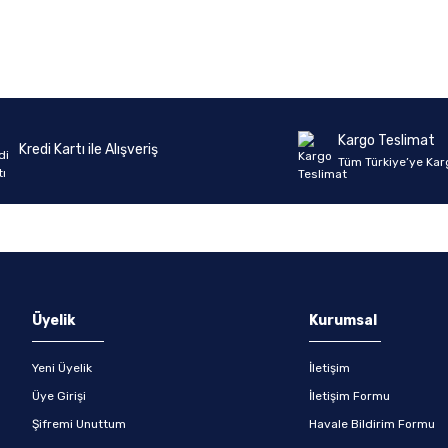
Ürün hakkında henüz soru sorulmamış.
Bu ürüne ilk yorumu siz yapın!
Yorum Yaz
Soru Sor
Kargo Teslimat
Kredi Kartı ile Alışveriş
Tüm Türkiye’ye Kar
Üyelik
Kurumsal
Yeni Üyelik
İletişim
Üye Girişi
İletişim Formu
Şifremi Unuttum
Havale Bildirim Formu