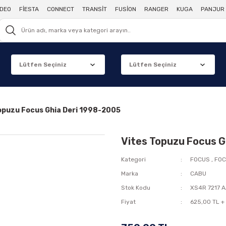
DEO
FİESTA
CONNECT
TRANSİT
FUSİON
RANGER
KUGA
PANJUR 
opuzu Focus Ghia Deri 1998-2005
Vites Topuzu Focus G
Kategori
FOCUS
,
FOC
Marka
CABU
Stok Kodu
XS4R 7217 
Fiyat
625,00 TL +