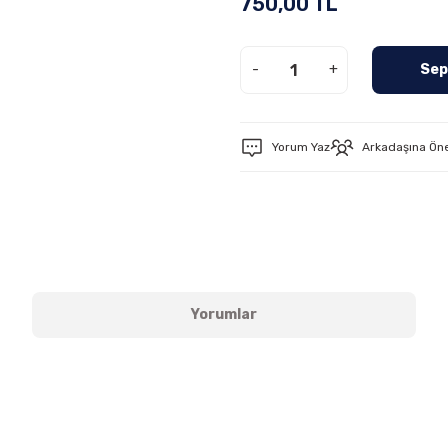
750,00 TL
-
+
Sep
Yorum Yaz
Arkadaşına Ön
Yorumlar