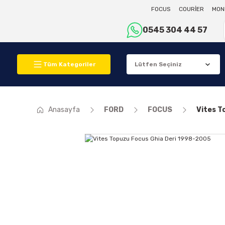
FOCUS
COURİER
MON
0545 304 44 57
Tüm Kategoriler
Anasayfa
FORD
FOCUS
Vites T