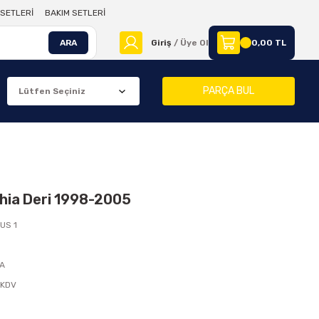
SETLERİ
BAKIM SETLERİ
ARA
Giriş
/ Üye Ol
0,00 TL
PARÇA BUL
hia Deri 1998-2005
US 1
AA
 KDV