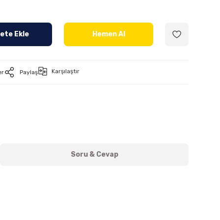
ete Ekle
Hemen Al
Karşılaştır
er
Paylaş
Soru & Cevap