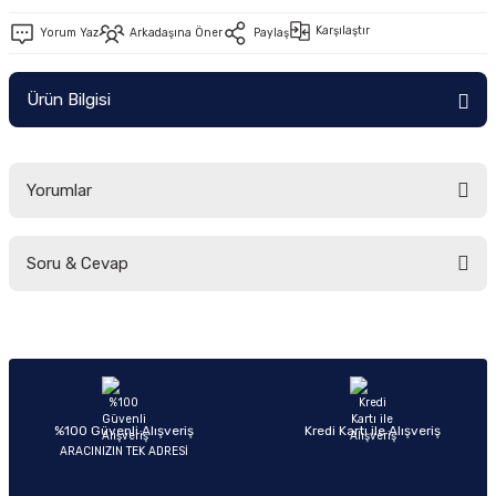
Ön/Arka Takımlar
Karşılaştır
Yorum Yaz
Arkadaşına Öner
Paylaş
Ürün Bilgisi
Yorumlar
Soru & Cevap
Bu ürüne ilk yorumu siz yapın!
Yorum Yaz
Ürün hakkında henüz soru sorulmamış.
Soru Sor
%100 Güvenli Alışveriş
Kredi Kartı ile Alışveriş
ARACINIZIN TEK ADRESİ