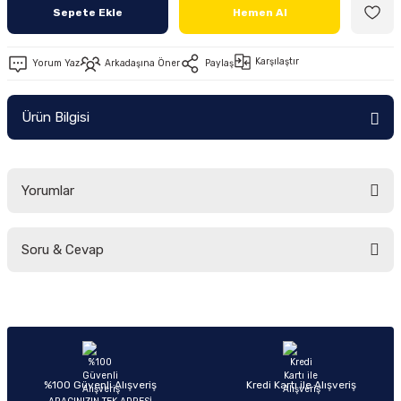
Sepete Ekle
Hemen Al
Ön/Arka Takımlar
Karşılaştır
Yorum Yaz
Arkadaşına Öner
Paylaş
Ürün Bilgisi
Yorumlar
Soru & Cevap
Bu ürüne ilk yorumu siz yapın!
Yorum Yaz
Ürün hakkında henüz soru sorulmamış.
Soru Sor
%100 Güvenli Alışveriş
Kredi Kartı ile Alışveriş