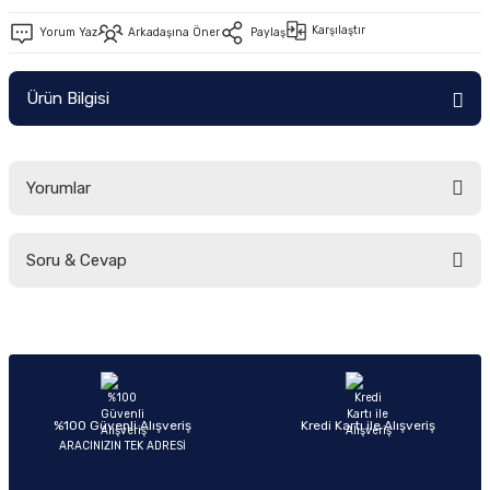
Ön/Arka Takımlar
Karşılaştır
Yorum Yaz
Arkadaşına Öner
Paylaş
Ürün Bilgisi
Yorumlar
Soru & Cevap
Bu ürüne ilk yorumu siz yapın!
Yorum Yaz
Ürün hakkında henüz soru sorulmamış.
Soru Sor
%100 Güvenli Alışveriş
Kredi Kartı ile Alışveriş
ARACINIZIN TEK ADRESİ