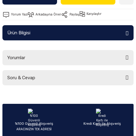
Ön/Arka Takımlar
Karşılaştır
Yorum Yaz
Arkadaşına Öner
Paylaş
Ürün Bilgisi
Yorumlar
Soru & Cevap
Bu ürüne ilk yorumu siz yapın!
Yorum Yaz
Ürün hakkında henüz soru sorulmamış.
Soru Sor
%100 Güvenli Alışveriş
Kredi Kartı ile Alışveriş
ARACINIZIN TEK ADRESİ