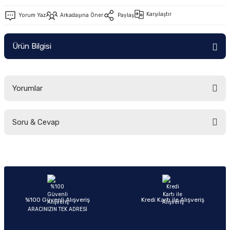
Ön/Arka Takımlar
Karşılaştır
Yorum Yaz
Arkadaşına Öner
Paylaş
Ürün Bilgisi
Yorumlar
Soru & Cevap
Bu ürüne ilk yorumu siz yapın!
Yorum Yaz
Ürün hakkında henüz soru sorulmamış.
Soru Sor
%100 Güvenli Alışveriş
Kredi Kartı ile Alışveriş
ARACINIZIN TEK ADRESİ