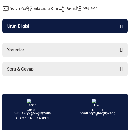
Ön/Arka Takımlar
Karşılaştır
Yorum Yaz
Arkadaşına Öner
Paylaş
Ürün Bilgisi
Yorumlar
Soru & Cevap
Bu ürüne ilk yorumu siz yapın!
Yorum Yaz
Ürün hakkında henüz soru sorulmamış.
Soru Sor
%100 Güvenli Alışveriş
Kredi Kartı ile Alışveriş
ARACINIZIN TEK ADRESİ