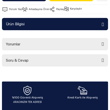
Ön/Arka Takımlar
Karşılaştır
Yorum Yaz
Arkadaşına Öner
Paylaş
Ürün Bilgisi
Yorumlar
Soru & Cevap
Bu ürüne ilk yorumu siz yapın!
Yorum Yaz
Ürün hakkında henüz soru sorulmamış.
Soru Sor
%100 Güvenli Alışveriş
Kredi Kartı ile Alışveriş
ARACINIZIN TEK ADRESİ