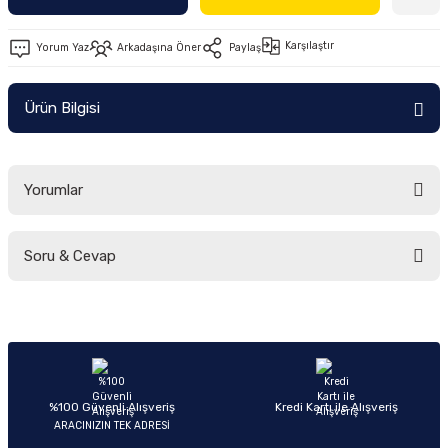
Ön/Arka Takımlar
Karşılaştır
Yorum Yaz
Arkadaşına Öner
Paylaş
Ürün Bilgisi
Yorumlar
Soru & Cevap
Bu ürüne ilk yorumu siz yapın!
Yorum Yaz
Ürün hakkında henüz soru sorulmamış.
Soru Sor
%100 Güvenli Alışveriş
Kredi Kartı ile Alışveriş
ARACINIZIN TEK ADRESİ