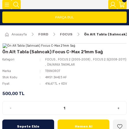
Geri Dön
Geri Dön
Geri Dön
PARÇA BUL
FOCUS
FİESTA
COURİER
CONNECT
TRANSİT
MODEL Y
Anasayfa
FORD
FOCUS
Ön Alt Tabla (Salıncak
ĞLARI (FMY)
FAR/STOP/AYNA GRUBU
FİESTA 08>
COURİER 2014-2018
CONNECT 2002-2008
TRANSİT 2014-2018
2020>
FOCUS 1
FİESTA 13 >
COURİER 2018-2023
CONNECT 2008-2013
TRANSİT 2018-2023
Ön Alt Tabla (Salıncak) Focus C-Max 21mm Sağ
Kategori
FOCUS
,
FOCUS 2 (2005-2008)
,
FOCUS 2.5(2008-2011)
,
ÖN/ARKA TAKIMLAR
FOCUS 2 (2005-2008)
FİESTA 2002-2008
COURİER 2023>
CONNECT 2014 >
Marka
TEKNOROT
Stok Kodu
4M51 3A423 AF
FOCUS 2.5(2008-2011)
Fiyat
416,67 TL + KDV
500,00 TL
FOCUS 3 (2012-2015)
FOCUS 3.5(2015-2018)
-
+
FOCUS 4 (2019-2025)
Sepete Ekle
Hemen Al