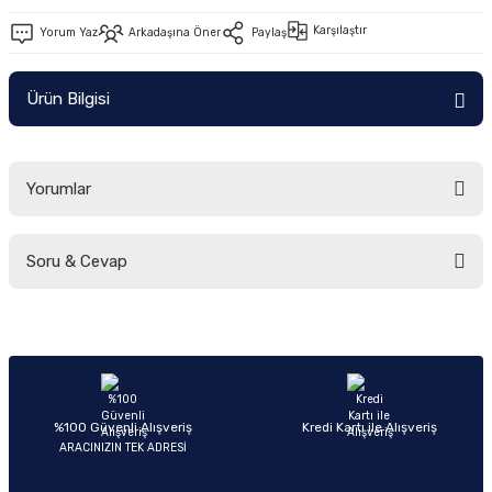
Ön/Arka Takımlar
Karşılaştır
Yorum Yaz
Arkadaşına Öner
Paylaş
Ürün Bilgisi
Yorumlar
Soru & Cevap
Bu ürüne ilk yorumu siz yapın!
Yorum Yaz
Ürün hakkında henüz soru sorulmamış.
Soru Sor
%100 Güvenli Alışveriş
Kredi Kartı ile Alışveriş
ARACINIZIN TEK ADRESİ