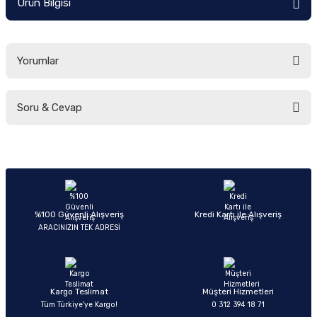
Ürün Bilgisi
Ön/Arka Takımlar
Yorumlar
Soru & Cevap
Bu ürüne ilk yorumu siz yapın!
Yorum Yaz
Ürün hakkında henüz soru sorulmamış.
Soru Sor
%100 Güvenli Alışveriş
Kredi Kartı ile Alışveriş
ARACINIZIN TEK ADRESİ
Kargo Teslimat
Müşteri Hizmetleri
Tüm Türkiye’ye Kargo!
0 312 394 18 71