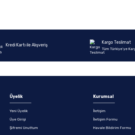
Ürün hakkında henüz soru sorulmamış.
Bu ürüne ilk yorumu siz yapın!
Yorum Yaz
Soru Sor
Kargo Teslimat
Kredi Kartı ile Alışveriş
Tüm Türkiye’ye Kar
Üyelik
Kurumsal
Yeni Üyelik
İletişim
Üye Girişi
İletişim Formu
Şifremi Unuttum
Havale Bildirim Formu