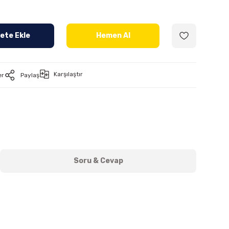
ete Ekle
Hemen Al
Karşılaştır
er
Paylaş
Soru & Cevap