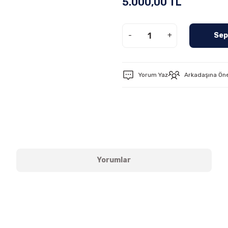
5.000,00 TL
-
+
Sep
Yorum Yaz
Arkadaşına Ön
Yorumlar