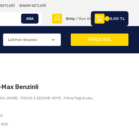
SETLERİ
BAKIM SETLERİ
ARA
Giriş
/ Üye Ol
0,00 TL
PARÇA BUL
-Max Benzinli
005-2008)
,
FOCUS 2.5(2008-2011)
,
Filtre/Yağ Grubu
AA
+ KDV