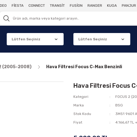
DEO
FİESTA
CONNECT
TRANSİT
FUSİON
RANGER
KUGA
PANJUR 
2 (2005-2008)
Hava Filtresi Focus C-Max Benzinli
Hava Filtresi Focus C
Kategori
FOCUS 2 (2
Marka
BSG
Stok Kodu
3M51 9601 
Fiyat
4.166,67 TL 