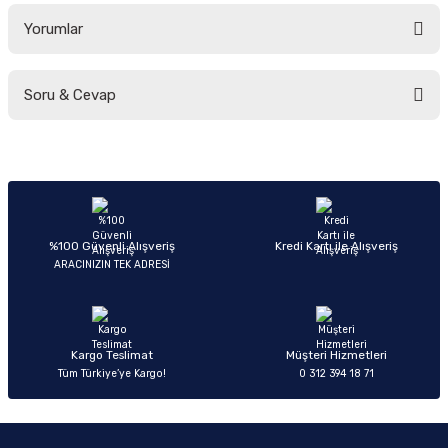
Yorumlar
Soru & Cevap
Bu ürüne ilk yorumu siz yapın!
Yorum Yaz
Ürün hakkında henüz soru sorulmamış.
Soru Sor
%100 Güvenli Alışveriş
Kredi Kartı ile Alışveriş
ARACINIZIN TEK ADRESİ
Kargo Teslimat
Müşteri Hizmetleri
Tüm Türkiye’ye Kargo!
0 312 394 18 71